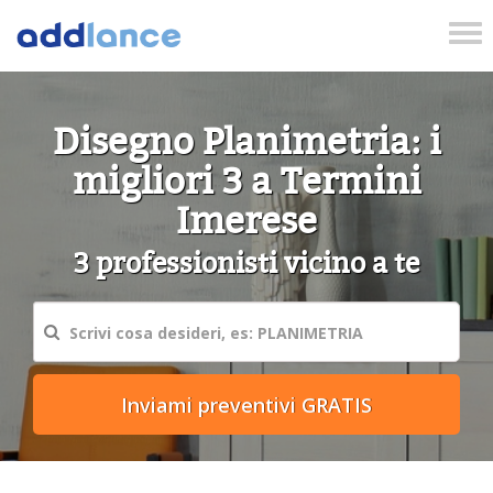
Tog
nav
Disegno Planimetria: i
migliori 3 a Termini
Imerese
3 professionisti vicino a te