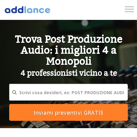
Tog
nav
Trova Post Produzione
Audio: i migliori 4 a
Monopoli
4 professionisti vicino a te