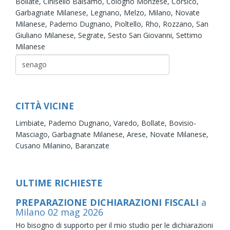
Bollate,
Cinisello Balsamo,
Cologno Monzese,
Corsico,
Garbagnate Milanese,
Legnano,
Melzo,
Milano,
Novate
Milanese,
Paderno Dugnano,
Pioltello,
Rho,
Rozzano,
San
Giuliano Milanese,
Segrate,
Sesto San Giovanni,
Settimo
Milanese
CITTÀ VICINE
Limbiate,
Paderno Dugnano,
Varedo,
Bollate,
Bovisio-
Masciago,
Garbagnate Milanese,
Arese,
Novate Milanese,
Cusano Milanino,
Baranzate
ULTIME RICHIESTE
PREPARAZIONE DICHIARAZIONI FISCALI
a
Milano
02
mag
2026
Ho bisogno di supporto per il mio studio per le dichiarazioni