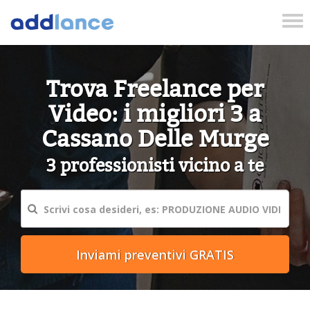
Tog
nav
Trova Freelance per
Video: i migliori 3 a
Cassano Delle Murge
3 professionisti vicino a te