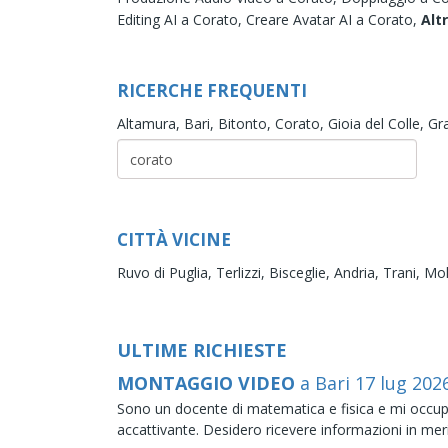
Editing AI a Corato,
Creare Avatar AI a Corato,
Altr
RICERCHE FREQUENTI
Altamura,
Bari,
Bitonto,
Corato,
Gioia del Colle,
Gra
CITTÀ VICINE
Ruvo di Puglia,
Terlizzi,
Bisceglie,
Andria,
Trani,
Mol
ULTIME RICHIESTE
MONTAGGIO VIDEO
a Bari
17
lug
202
Sono un docente di matematica e fisica e mi occupo d
accattivante. Desidero ricevere informazioni in merito