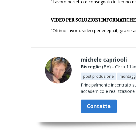
"Lavoro perfetto e consegnato in tempo no
VIDEO PER SOLUZIONI INFORMATICHE
"Ottimo lavoro: video per edepo.it, grazie an
michele capriooli
Bisceglie
(BA) - Circa 11k
post produzione
montaggi
Principalmente incentrato su
accademico e realizzazione 
Contatta