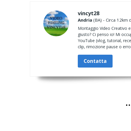
vincyt28
Andria
(BA) - Circa 12km d
Montaggio Video Creativo e P
giusto? Ci penso io! Mi occ
YouTube (vlog, tutorial, rec
clip, rimozione pause o error
Contatta
.