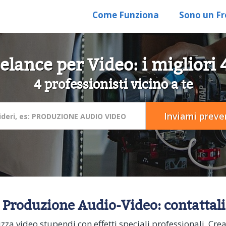
Come Funziona
Sono un Fr
elance per Video: i migliori 
4 professionisti vicino a te
di Produzione Audio-Video: contattal
izza video stupendi con effetti speciali professionali. C