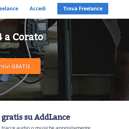
eelance
Accedi
Trova Freelance
4 a Corato
i gratis su AddLance
rea tracce audio o musiche appositamente