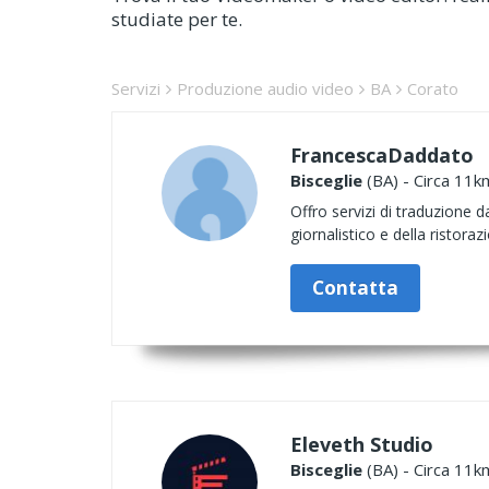
studiate per te.
Servizi
Produzione audio video
BA
Corato
FrancescaDaddato
Bisceglie
(BA) - Circa 11k
Offro servizi di traduzione d
giornalistico e della ristora
Contatta
Eleveth Studio
Bisceglie
(BA) - Circa 11k