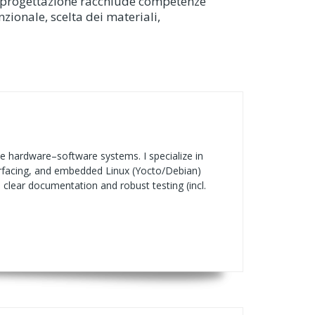
 La progettazione racchiude competenze
unzionale, scelta dei materiali,
le hardware–software systems. I specialize in
erfacing, and embedded Linux (Yocto/Debian)
lear documentation and robust testing (incl.