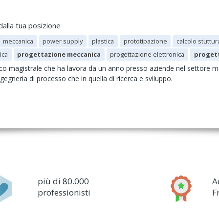
dalla tua posizione
meccanica
power supply
plastica
prototipazione
calcolo stuttur
ica
progettazione meccanica
progettazione elettronica
progett
o magistrale che ha lavora da un anno presso aziende nel settore 
ngegneria di processo che in quella di ricerca e sviluppo.
più di 80.000
A
professionisti
F