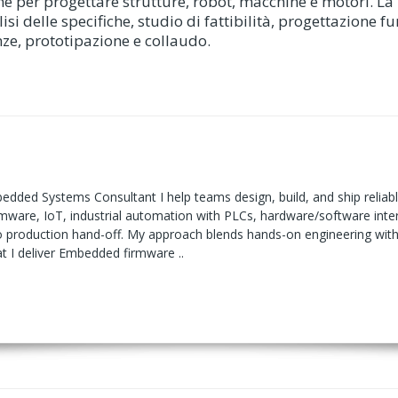
zione per progettare strutture, robot, macchine e motori.
isi delle specifiche, studio di fattibilità, progettazione f
ze, prototipazione e collaudo.
edded Systems Consultant I help teams design, build, and ship reliab
mware, IoT, industrial automation with PLCs, hardware/software int
production hand-off. My approach blends hands-on engineering with c
 I deliver Embedded firmware ..