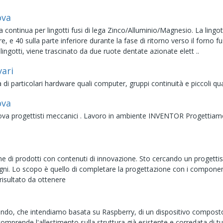
ova
a continua per lingotti fusi di lega Zinco/Alluminio/Magnesio. La lingo
iore, e 40 sulla parte inferiore durante la fase di ritorno verso il forno 
lingotti, viene trascinato da due ruote dentate azionate elett ..
vari
i particolari hardware quali computer, gruppi continuità e piccoli quadr
ova
nova progettisti meccanici . Lavoro in ambiente INVENTOR Progettia
ne di prodotti con contenuti di innovazione. Sto cercando un progettis
gni. Lo scopo è quello di completare la progettazione con i component
risultato da ottenere
ando, che intendiamo basata su Raspberry, di un dispositivo composto
comprende l'allestimento sulla struttura già esistente e corredata di tu