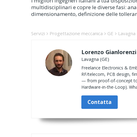
I migliori ingegneri italiani a tua disposi
multidisciplinari e copre le diverse fasi: anal
dimensionamento, definizione delle tolleran
Servizi
Progettazione meccanica
GE
Lavagna
Lorenzo Gianlorenzi
Lavagna (GE)
Freelance Electronics & Emb
RF/telecom, PCB design, fir
— from proof-of-concept to 
Hardware-in-the-Loop). What
Contatta