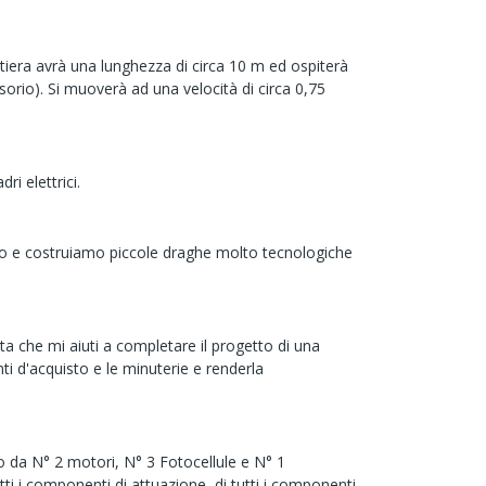
ttiera avrà una lunghezza di circa 10 m ed ospiterà
fusorio). Si muoverà ad una velocità di circa 0,75
i elettrici.
mo e costruiamo piccole draghe molto tecnologiche
ta che mi aiuti a completare il progetto di una
i d'acquisto e le minuterie e renderla
 da N° 2 motori, N° 3 Fotocellule e N° 1
tti i componenti di attuazione, di tutti i componenti