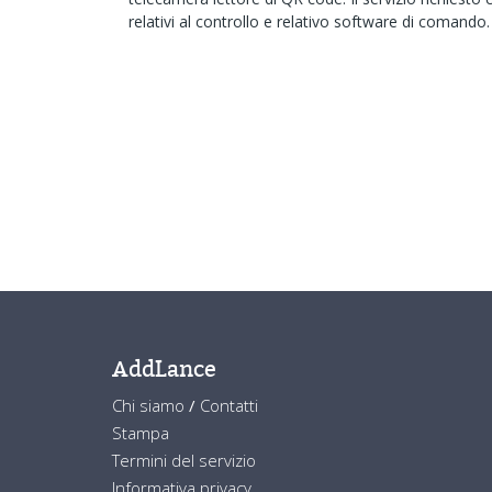
relativi al controllo e relativo software di comando.
AddLance
Chi siamo
/
Contatti
Stampa
Termini del servizio
Informativa privacy