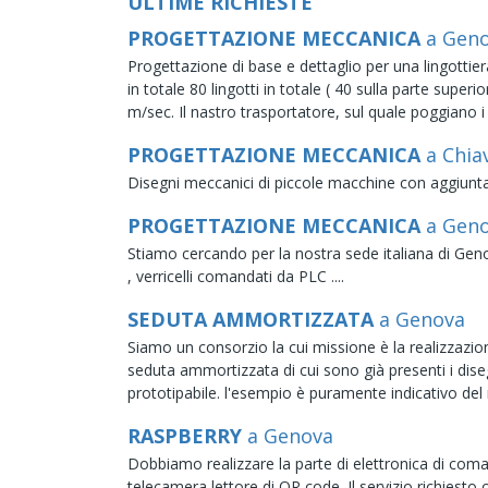
ULTIME RICHIESTE
PROGETTAZIONE MECCANICA
a Gen
Progettazione di base e dettaglio per una lingottier
in totale 80 lingotti in totale ( 40 sulla parte super
m/sec. Il nastro trasportatore, sul quale poggiano i 
PROGETTAZIONE MECCANICA
a Chia
Disegni meccanici di piccole macchine con aggiunta d
PROGETTAZIONE MECCANICA
a Gen
Stiamo cercando per la nostra sede italiana di Ge
, verricelli comandati da PLC ....
SEDUTA AMMORTIZZATA
a Genova
Siamo un consorzio la cui missione è la realizzazio
seduta ammortizzata di cui sono già presenti i dise
prototipabile. l'esempio è puramente indicativo del 
RASPBERRY
a Genova
Dobbiamo realizzare la parte di elettronica di com
telecamera lettore di QR code. Il servizio richiesto 