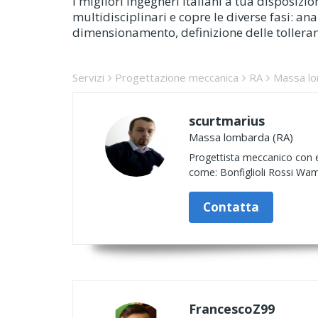
I migliori ingegneri italiani a tua disposi
multidisciplinari e copre le diverse fasi: anal
dimensionamento, definizione delle tolleran
Servizi
Progettazione meccanica
RA
Massa l
scurtmarius
Massa lombarda (RA)
Progettista meccanico con es
come: Bonfiglioli Rossi W
Contatta
FrancescoZ99