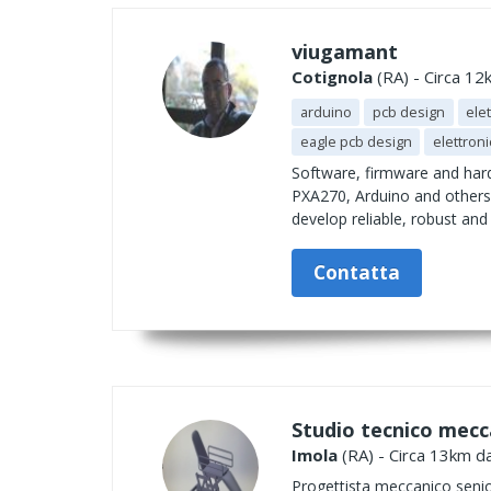
viugamant
Cotignola
(RA) - Circa 12
arduino
pcb design
ele
eagle pcb design
elettroni
Software, firmware and hard
PXA270, Arduino and others
develop reliable, robust and
Contatta
Studio tecnico mecc
Imola
(RA) - Circa 13km da
Progettista meccanico senio