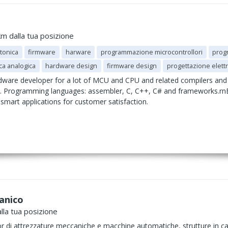
km dalla tua posizione
ttonica
firmware
harware
programmazione microcontrollori
prog
ca analogica
hardware design
firmware design
progettazione elett
ware developer for a lot of MCU and CPU and related compilers and 
. Programming languages: assembler, C, C++, C# and frameworks.rnE
 smart applications for customer satisfaction.
anico
lla tua posizione
r di attrezzature meccaniche e macchine automatiche, strutture in car