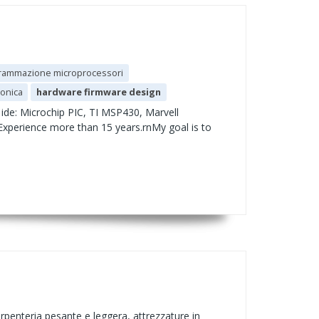
rammazione microprocessori
ronica
hardware firmware design
ide: Microchip PIC, TI MSP430, Marvell
xperience more than 15 years.rnMy goal is to
penteria pesante e leggera, attrezzature in