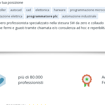
a tua posizione
oller
autocad
cad
elettonica
harware
programmazione microcon
tazione elettrica
programmatore plc
automazione industriale
 professionista specializzato nella stesura SW da zero e collaudo co
e fermi e guasti tramite chiamata e/o consulenza ad hoc e reperibilità 
più di 80.000
A
professionisti
F