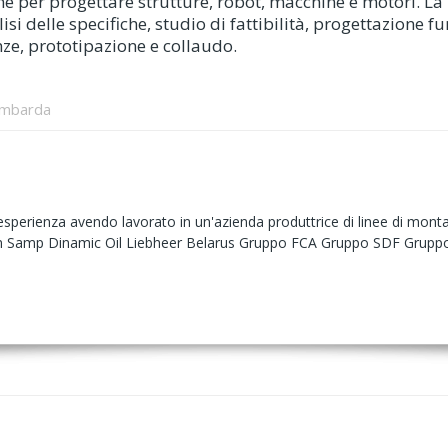
zione per progettare strutture, robot, macchine e motori.
isi delle specifiche, studio di fattibilità, progettazione f
ze, prototipazione e collaudo.
ombarda
perienza avendo lavorato in un'azienda produttrice di linee di monta
am Samp Dinamic Oil Liebheer Belarus Gruppo FCA Gruppo SDF Grupp