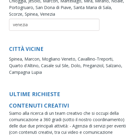
Chioggia,
Jesolo,
Marcon,
Martellago,
Mira,
Mirano,
Noale,
Portogruaro,
San Dona di Piave,
Santa Maria di Sala,
Scorze,
Spinea,
Venezia
CITTÀ VICINE
Spinea,
Marcon,
Mogliano Veneto,
Cavallino-Treporti,
Quarto d'Altino,
Casale sul Sile,
Dolo,
Preganziol,
Salzano,
Campagna Lupia
ULTIME RICHIESTE
CONTENUTI CREATIVI
Siamo alla ricerca di un team creativo che si occupi della
comunicazione a 360 gradi (sotto il nostro coordinamento)
delle due due principali attività: - Agenzia di servizi per eventi
(con contenuti creativi, tra cui video e comunicazione