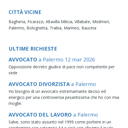
CITTÀ VICINE
Bagheria,
Ficarazzi,
Altavilla Milicia,
Villabate,
Misilmeri,
Palermo,
Bolognetta,
Trabia,
Marineo,
Baucina
ULTIME RICHIESTE
AVVOCATO
a Palermo
12
mar
2026
Opposizione decreto giudice di pace non competente per
sede
AVVOCATO DIVORZISTA
a Palermo
Ho bisogno di un avvocato estremamante deciso ed
energico per una controversia pesantissima che ho con mia
moglie.
AVVOCATO DEL LAVORO
a Palermo
Salve, sono stato assunto nel 1999 come portiere in un
condominio con categoria A4 e cioè con alloggio il quale