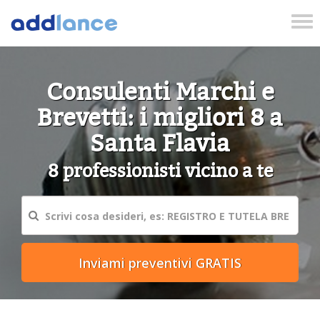
Tog
nav
Consulenti Marchi e
Brevetti: i migliori 8 a
Santa Flavia
8 professionisti vicino a te