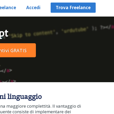
eelance
Accedi
Trova Freelance
pt
gni linguaggio
una maggiore complettità. Il vantaggio di
quente consiste di implementare dei