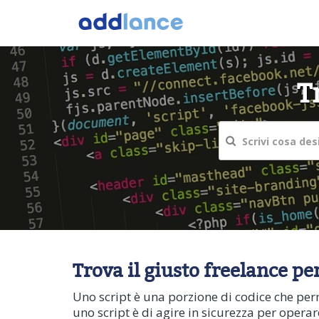
T
Trova il giusto freelance pe
Uno script è una porzione di codice che per
uno script è di agire in sicurezza per oper