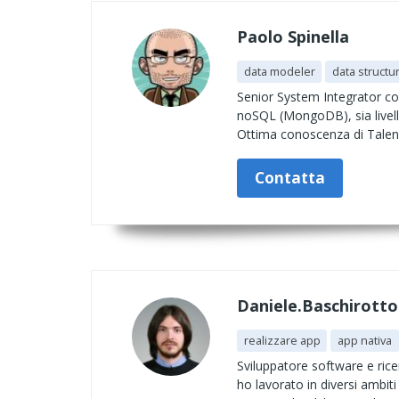
Paolo Spinella
data modeler
data structu
Senior System Integrator c
noSQL (MongoDB), sia livell
Ottima conoscenza di Talend
Contatta
Daniele.Baschirotto
realizzare app
app nativa
Sviluppatore software e rice
ho lavorato in diversi ambit