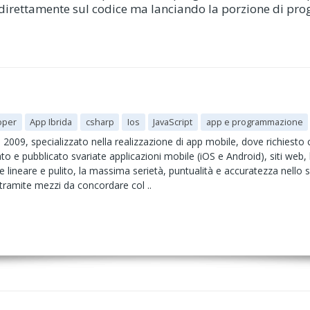
e direttamente sul codice ma lanciando la porzione di pr
oper
App Ibrida
csharp
Ios
JavaScript
app e programmazione
009, specializzato nella realizzazione di app mobile, dove richiesto 
o e pubblicato svariate applicazioni mobile (iOS e Android), siti web, 
 lineare e pulito, la massima serietà, puntualità e accuratezza nello
tramite mezzi da concordare col ..