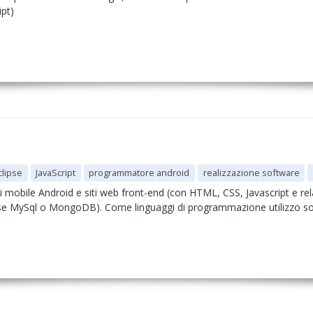
ipt)
clipse
JavaScript
programmatore android
realizzazione software
ni mobile Android e siti web front-end (con HTML, CSS, Javascript e re
e MySql o MongoDB). Come linguaggi di programmazione utilizzo so