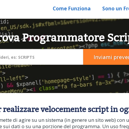
Come Funziona
Sono un Fr
rova Programmatore Scri
r realizzare velocemente script in o
mette di agire su un sistema (in genere un sito web) con 
are sui dati o su una porzione del programma. Un uso fre