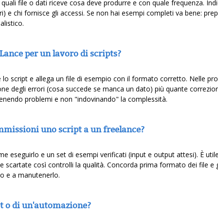
: quali file o dati riceve cosa deve produrre e con quale frequenza. In
rori) e chi fornisce gli accessi. Se non hai esempi completi va bene: pre
listico.
Lance per un lavoro di scripts?
 script e allega un file di esempio con il formato corretto. Nelle pr
one degli errori (cosa succede se manca un dato) più quante correzioni s
evenendo problemi e non "indovinando" la complessità.
mmissioni uno script a un freelance?
me eseguirlo e un set di esempi verificati (input e output attesi). È uti
 scartate così controlli la qualità. Concorda prima formato dei file e 
rlo e a manutenerlo.
pt o di un'automazione?