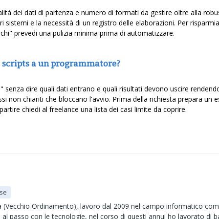
ità dei dati di partenza e numero di formati da gestire oltre alla robust
sistemi e la necessità di un registro delle elaborazioni. Per risparmiare
rchi" prevedi una pulizia minima prima di automatizzare.
di scripts a un programmatore?
" senza dire quali dati entrano e quali risultati devono uscire rendendo
si non chiariti che bloccano l'avvio. Prima della richiesta prepara un 
artire chiedi al freelance una lista dei casi limite da coprire.
pse
a (Vecchio Ordinamento), lavoro dal 2009 nel campo informatico come
 al passo con le tecnologie, nel corso di questi annui ho lavorato di 