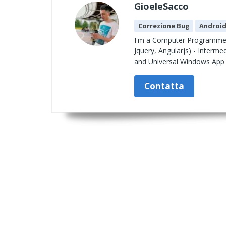
GioeleSacco
Correzione Bug
Androi
I'm a Computer Programmer.
Jquery, Angularjs) - Inter
and Universal Windows App
Contatta