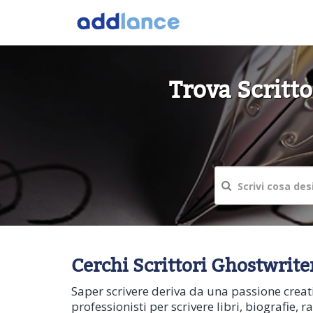
Trova Scritto
Cerchi Scrittori Ghostwriter
Saper scrivere deriva da una passione creati
professionisti per scrivere libri, biografie,