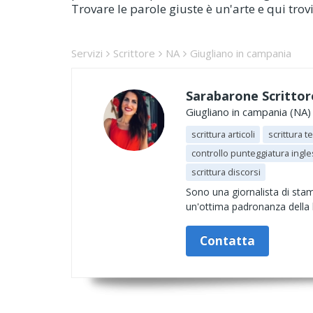
Trovare le parole giuste è un'arte e qui trovi 
Servizi
Scrittore
NA
Giugliano in campania
Sarabarone Scrittor
Giugliano in campania (NA)
scrittura articoli
scrittura t
controllo punteggiatura ingl
scrittura discorsi
Sono una giornalista di sta
un'ottima padronanza della l
Contatta