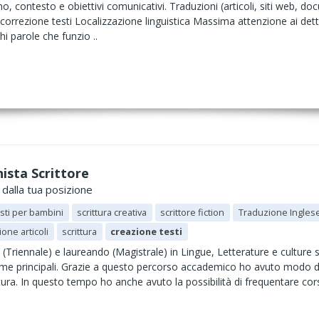
o, contesto e obiettivi comunicativi. Traduzioni (articoli, siti web, do
correzione testi Localizzazione linguistica Massima attenzione ai det
i parole che funzio ..
ista Scrittore
 dalla tua posizione
esti per bambini
scrittura creativa
scrittore fiction
Traduzione Ingles
one articoli
scrittura
creazione testi
Triennale) e laureando (Magistrale) in Lingue, Letterature e culture s
ome principali. Grazie a questo percorso accademico ho avuto modo di
ittura. In questo tempo ho anche avuto la possibilità di frequentare corsi