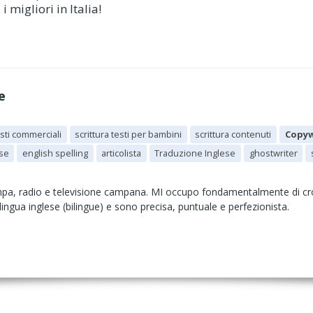
i migliori in Italia!
e
esti commerciali
scrittura testi per bambini
scrittura contenuti
Copyw
ese
english spelling
articolista
Traduzione Inglese
ghostwriter
mpa, radio e televisione campana. MI occupo fondamentalmente di cro
ingua inglese (bilingue) e sono precisa, puntuale e perfezionista.