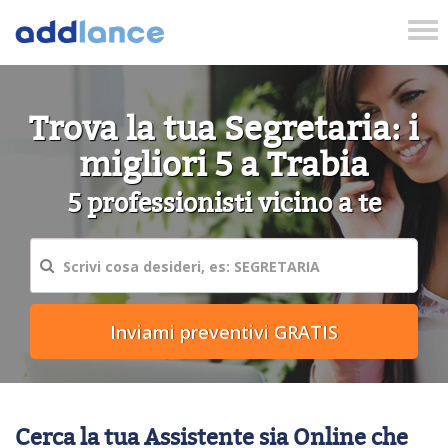
Tog
nav
Trova la tua Segretaria: i
migliori 5 a Trabia
5 professionisti vicino a te
Cerca la tua Assistente sia Online che