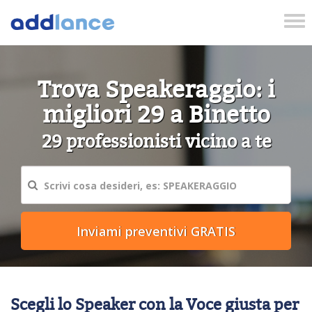
Tog
nav
Trova Speakeraggio: i
migliori 29 a Binetto
29 professionisti vicino a te
Scegli lo Speaker con la Voce giusta per