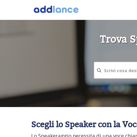
Trova S
Scegli lo Speaker con la Voc
Lo Speakeraggio necessita di una voce chiara 