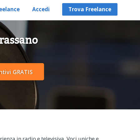
eelance
Accedi
Trova Freelance
Grassano
ienza in radio e televisiva. Voci uniche e