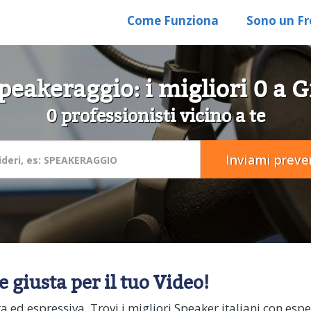
Come Funziona
Sono un Fr
peakeraggio: i migliori 0 a 
0 professionisti vicino a te
e giusta per il tuo Video!
ed espressiva. Trovi i migliori Speaker italiani con esper