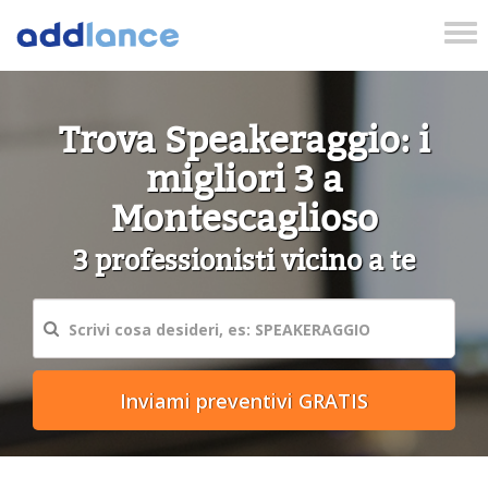
Tog
nav
Trova Speakeraggio: i
migliori 3 a
Montescaglioso
3 professionisti vicino a te