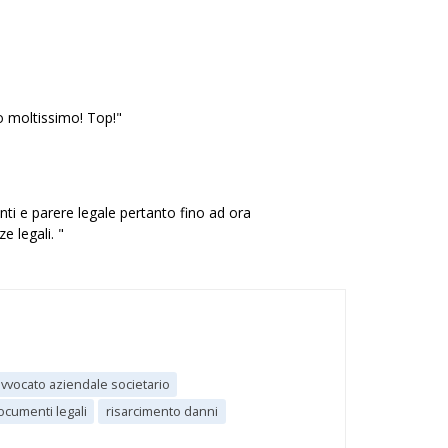
o moltissimo! Top!"
enti e parere legale pertanto fino ad ora
 legali. "
vvocato aziendale societario
cumenti legali
risarcimento danni