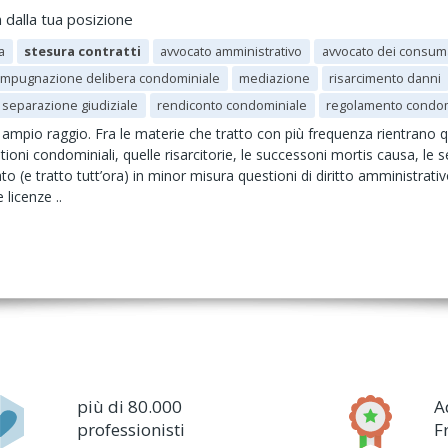
 dalla tua posizione
a
stesura contratti
avvocato amministrativo
avvocato dei consum
impugnazione delibera condominiale
mediazione
risarcimento danni
separazione giudiziale
rendiconto condominiale
regolamento condom
 ampio raggio. Fra le materie che tratto con più frequenza rientrano quel
estioni condominiali, quelle risarcitorie, le successoni mortis causa, le 
to (e tratto tutt’ora) in minor misura questioni di diritto amministrativ
 licenze ..
più di 80.000
A
professionisti
F