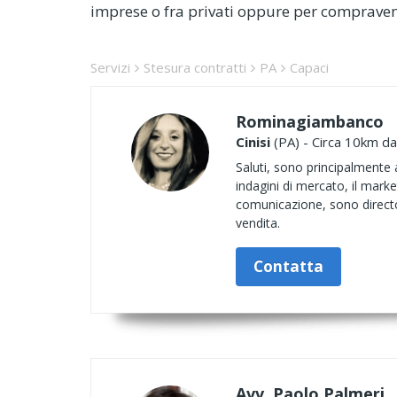
imprese o fra privati oppure per compravend
Servizi
Stesura contratti
PA
Capaci
Rominagiambanco
Cinisi
(PA) - Circa 10km da
Saluti, sono principalmente 
indagini di mercato, il market
comunicazione, sono directo
vendita.
Contatta
Avv. Paolo Palmeri