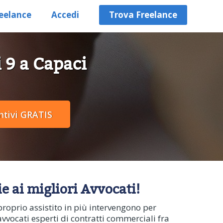
eelance
Accedi
Trova Freelance
i 9 a Capaci
e ai migliori Avvocati!
proprio assistito in più intervengono per
avvocati esperti di contratti commerciali fra