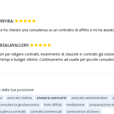
MPORA:
Le ho chiesto una consulenza su un contratto di affitto e mi ha aiutat
REALAVALLE89:
ri per ridigere contratti, inserimento di clausole in contratti già esist
tempi e budget ottimo. Continueremo ad usarle per piccole consulenze
 dalla tua posizione
ne
avvocato civilista
stesura contratti
avvocato amministrativo
a
consulenza giuslavoristica
invio diffida
mediazione
preparazione do
sulenza contratti
contratti commerciali
controversie di lavoro