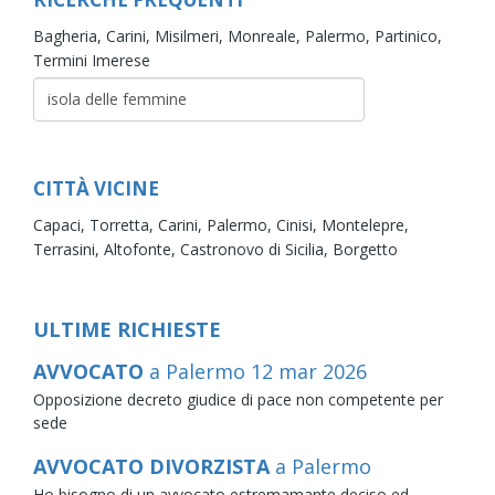
Bagheria,
Carini,
Misilmeri,
Monreale,
Palermo,
Partinico,
Termini Imerese
CITTÀ VICINE
Capaci,
Torretta,
Carini,
Palermo,
Cinisi,
Montelepre,
Terrasini,
Altofonte,
Castronovo di Sicilia,
Borgetto
ULTIME RICHIESTE
AVVOCATO
a Palermo
12
mar
2026
Opposizione decreto giudice di pace non competente per
sede
AVVOCATO DIVORZISTA
a Palermo
Ho bisogno di un avvocato estremamante deciso ed