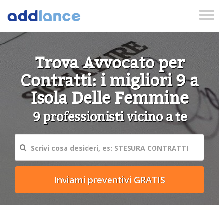
Tog
nav
Trova Avvocato per
Contratti: i migliori 9 a
Isola Delle Femmine
9 professionisti vicino a te