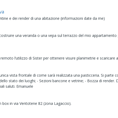
va
antine e dei render di una abitazione (informazioni date da me)
er costruire una veranda o una vepa sul terrazzo del mio appartamento 
to l’utilizzo di Sister per ottenere visure planimetrie e scaricare att
nica vista frontale di come sarà realizzata una pasticceria. Si parte c
 dello stato dei luoghi; - Sezioni bancone e vetrine; - Bozza di render. 
diali saluti. Emanuele
 un box in via Ventotene 82 (zona Lagaccio).