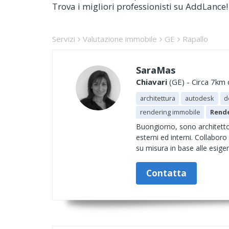
Trova i migliori professionisti su AddLance!
Servizi
Valutazione immobile
GE
Rapallo
SaraMas
Chiavari
(GE) - Circa 7km 
architettura
autodesk
d
rendering immobile
Rend
Buongiorno, sono architetto 
esterni ed interni. Collaboro
su misura in base alle esig
Contatta