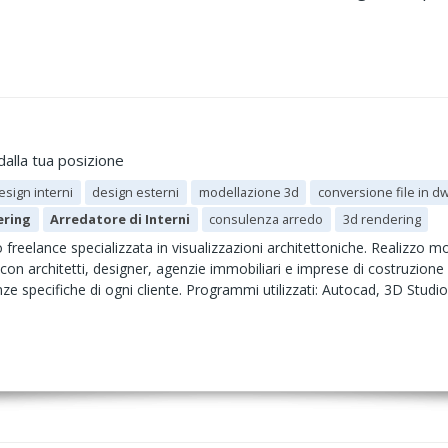
dalla tua posizione
esign interni
design esterni
modellazione 3d
conversione file in d
ering
Arredatore di Interni
consulenza arredo
3d rendering
freelance specializzata in visualizzazioni architettoniche. Realizzo mod
 con architetti, designer, agenzie immobiliari e imprese di costruzione 
enze specifiche di ogni cliente. Programmi utilizzati: Autocad, 3D St