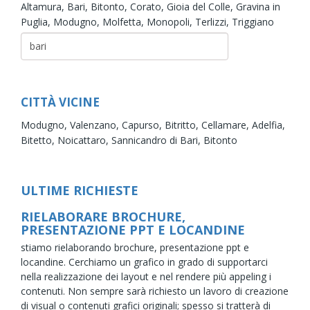
Altamura,
Bari,
Bitonto,
Corato,
Gioia del Colle,
Gravina in
Puglia,
Modugno,
Molfetta,
Monopoli,
Terlizzi,
Triggiano
CITTÀ VICINE
Modugno,
Valenzano,
Capurso,
Bitritto,
Cellamare,
Adelfia,
Bitetto,
Noicattaro,
Sannicandro di Bari,
Bitonto
ULTIME RICHIESTE
RIELABORARE BROCHURE,
PRESENTAZIONE PPT E LOCANDINE
stiamo rielaborando brochure, presentazione ppt e
locandine. Cerchiamo un grafico in grado di supportarci
nella realizzazione dei layout e nel rendere più appeling i
contenuti. Non sempre sarà richiesto un lavoro di creazione
di visual o contenuti grafici originali; spesso si tratterà di