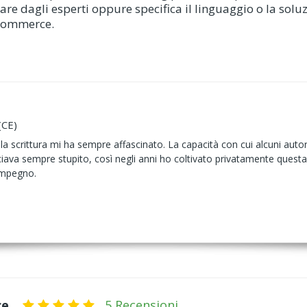
iare dagli esperti oppure specifica il linguaggio o la soluz
commerce.
(CE)
 scrittura mi ha sempre affascinato. La capacità con cui alcuni autori, 
ciava sempre stupito, così negli anni ho coltivato privatamente questa 
impegno.
ce
5 Recensioni