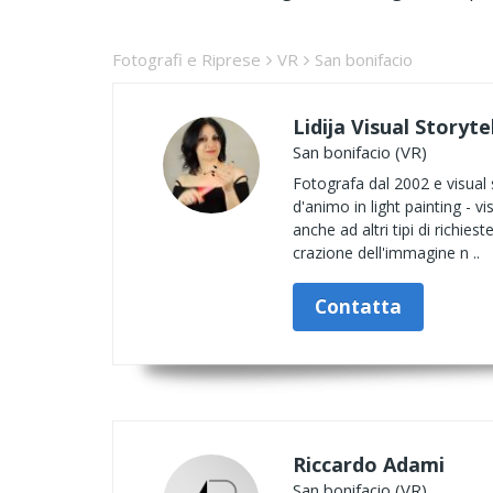
Fotografi e Riprese
VR
San bonifacio
Lidija Visual Storyte
San bonifacio (VR)
Fotografa dal 2002 e visual s
d'animo in light painting - v
anche ad altri tipi di richies
crazione dell'immagine n ..
Contatta
Riccardo Adami
San bonifacio (VR)