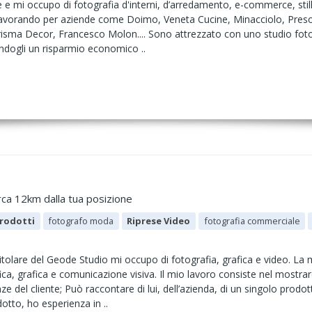
e mi occupo di fotografia d'interni, d’arredamento, e-commerce, still-l
 lavorando per aziende come Doimo, Veneta Cucine, Minacciolo, Presott
isma Decor, Francesco Molon.... Sono attrezzato con uno studio fotog
ndogli un risparmio economico ..
rca 12km dalla tua posizione
rodotti
fotografo moda
Riprese Video
fotografia commerciale
tolare del Geode Studio mi occupo di fotografia, grafica e video. La 
ca, grafica e comunicazione visiva. Il mio lavoro consiste nel mostrar
nze del cliente; Può raccontare di lui, dell’azienda, di un singolo pro
tto, ho esperienza in ..