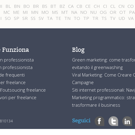
BI
BL
BN
BO
BR
BS
BT
BZ
CA
CB
CE
CH
CI
CL
CN
CO
B
MC
ME
MI
MN
MO
MS
MT
NA
NO
NU
OG
OR
OT
PA
I
SO
SP
SR
SS
SV
TA
TE
TN
TO
TP
TR
TS
TV
UD
VA
 Funziona
Blog
n professionista
Green marketing: come trasform
 professionista
evitando il greenwashing
e frequenti
Viral Marketing: Come Creare Co
er freelance
Campagne
ll'outsoucing freelance
Siti internet professionali: Nav
avori per freelance
Marketing programmatico: strat
trasformare il business
Seguici
76810134