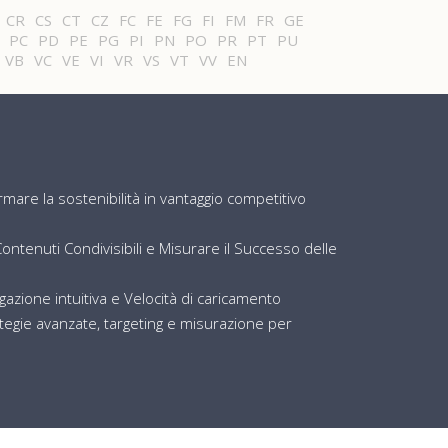
CR
CS
CT
CZ
FC
FE
FG
FI
FM
FR
GE
PC
PD
PE
PG
PI
PN
PO
PR
PT
PU
VB
VC
VE
VI
VR
VS
VT
VV
EN
are la sostenibilità in vantaggio competitivo
ntenuti Condivisibili e Misurare il Successo delle
igazione intuitiva e Velocità di caricamento
egie avanzate, targeting e misurazione per