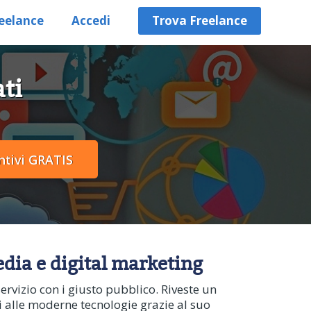
eelance
Accedi
Trova Freelance
ti
media e digital marketing
ervizio con i giusto pubblico. Riveste un
ti alle moderne tecnologie grazie al suo