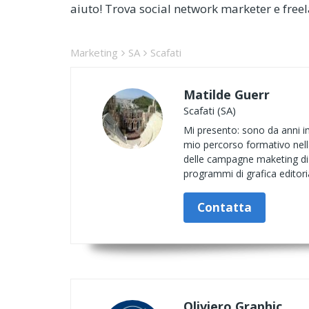
aiuto! Trova social network marketer e freela
Marketing
SA
Scafati
Matilde Guerr
Scafati (SA)
Mi presento: sono da anni imp
mio percorso formativo nella
delle campagne maketing di v
programmi di grafica editoria
Contatta
Oliviero.Graphic