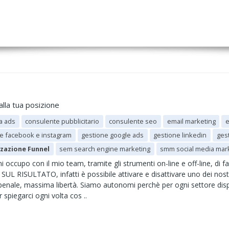
alla tua posizione
a ads
consulente pubblicitario
consulente seo
email marketing
e
e facebook e instagram
gestione google ads
gestione linkedin
ges
zazione Funnel
sem search engine marketing
smm social media mar
 occupo con il mio team, tramite gli strumenti on-line e off-line, di f
ISULTATO, infatti è possibile attivare e disattivare uno dei nostri
enale, massima libertà. Siamo autonomi perchè per ogni settore disp
spiegarci ogni volta cos ..