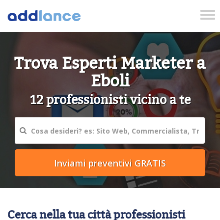
Tog
nav
Trova Esperti Marketer a
Eboli
12 professionisti vicino a te
Cerca nella tua città professionisti