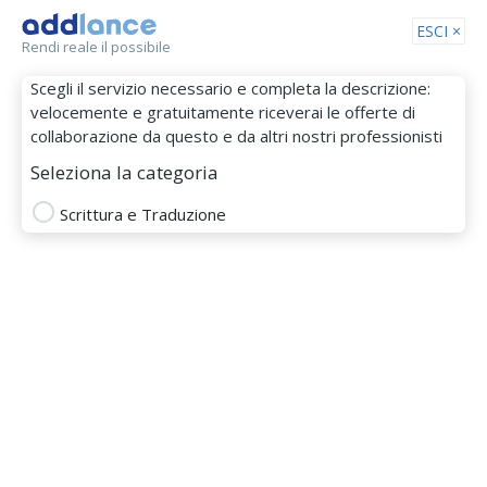
Tog
ESCI ×
Rendi reale il possibile
nav
Scegli il servizio necessario e completa la descrizione:
velocemente e gratuitamente riceverai le offerte di
collaborazione da questo e da altri nostri professionisti
Seleziona la categoria
Scrittura e Traduzione
babinskij
MEMBRO DAL 30 Ago 2016
article writer
children's writer
content writer
Copywriter
creative writer
Inglese
english spelling
Tedesco
Italiano
letter writer
newsletter creator
online writer
russian
sales writer
travel writer