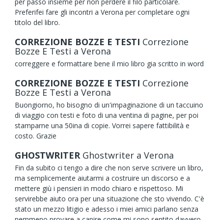
per passo insieme per non perdere il filo particolare.
Preferifei fare gli incontri a Verona per completare ogni
titolo del libro.
CORREZIONE BOZZE E TESTI
Correzione
Bozze E Testi
a Verona
correggere e formattare bene il mio libro gia scritto in word
CORREZIONE BOZZE E TESTI
Correzione
Bozze E Testi
a Verona
Buongiorno, ho bisogno di un'impaginazione di un taccuino
di viaggio con testi e foto di una ventina di pagine, per poi
stamparne una 50ina di copie. Vorrei sapere fattibilità e
costo. Grazie
GHOSTWRITER
Ghostwriter
a Verona
Fin da subito ci tengo a dire che non serve scrivere un libro,
ma semplicemente aiutarmi a costruire un discorso e a
mettere giù i pensieri in modo chiaro e rispettoso. Mi
servirebbe aiuto ora per una situazione che sto vivendo. C'è
stato un mezzo litigio e adesso i miei amici parlano senza
nemmeno provare a capire come mi sono sentito davvero.