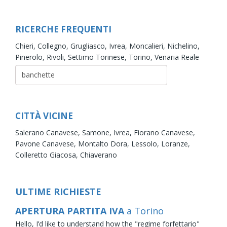
RICERCHE FREQUENTI
Chieri,
Collegno,
Grugliasco,
Ivrea,
Moncalieri,
Nichelino,
Pinerolo,
Rivoli,
Settimo Torinese,
Torino,
Venaria Reale
CITTÀ VICINE
Salerano Canavese,
Samone,
Ivrea,
Fiorano Canavese,
Pavone Canavese,
Montalto Dora,
Lessolo,
Loranze,
Colleretto Giacosa,
Chiaverano
ULTIME RICHIESTE
APERTURA PARTITA IVA
a Torino
Hello, I’d like to understand how the "regime forfettario"