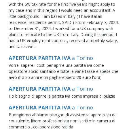
with the 5% tax rate for the first five years might apply to
my case and in this regard I would need an accountant. A
little background: I am based in Italy ( I have italian
residence, residence permit, SPID ) From February 7, 2024,
to December 31, 2024, I worked for a UK company with
plans to relocate to the UK from Italy. During this period, I
had a UK employment contract, received a monthly salary,
and taxes we ..
APERTURA PARTITA IVA
a Torino
Vorrei sapere i costi per aprire una partita iva come
operatore socio sanitario e tutte le varie tasse e spese che
avrò (ho 35 anni e mi pagherebbero 20 euro l'ora)
APERTURA PARTITA IVA
a Torino
Ho bisogno di aprire la partita iva come impresa di pulizie
APERTURA PARTITA IVA
a Torino
Buongiorno abbiamo bisogno di assistenza aprire p.iva da
consulente. libero professionista non iscritto in camera di
commercio . collaborazione rapida