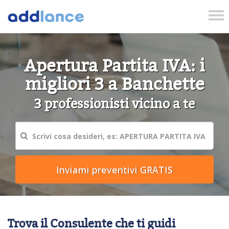
Tog
nav
Apertura Partita IVA: i
migliori 3 a Banchette
3 professionisti vicino a te
Trova il Consulente che ti guidi