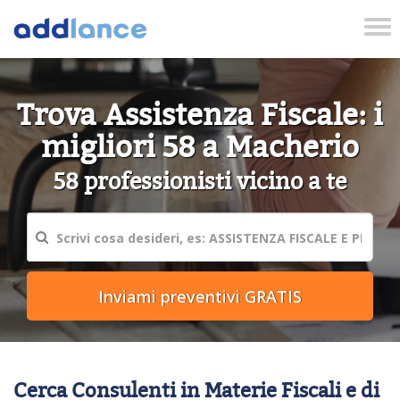
Tog
nav
Trova Assistenza Fiscale: i
migliori 58 a Macherio
58 professionisti vicino a te
Cerca Consulenti in Materie Fiscali e di