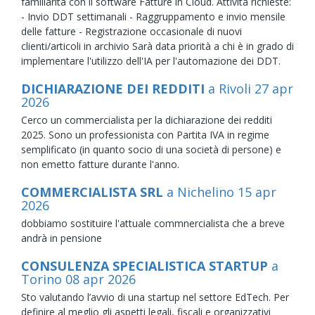
familiarità con il software Fatture in Cloud. Attività richieste:
- Invio DDT settimanali - Raggruppamento e invio mensile
delle fatture - Registrazione occasionale di nuovi
clienti/articoli in archivio Sarà data priorità a chi è in grado di
implementare l'utilizzo dell'IA per l'automazione dei DDT.
DICHIARAZIONE DEI REDDITI
a Rivoli
27
apr
2026
Cerco un commercialista per la dichiarazione dei redditi
2025. Sono un professionista con Partita IVA in regime
semplificato (in quanto socio di una società di persone) e
non emetto fatture durante l'anno.
COMMERCIALISTA SRL
a Nichelino
15
apr
2026
dobbiamo sostituire l'attuale commnercialista che a breve
andrà in pensione
CONSULENZA SPECIALISTICA STARTUP
a
Torino
08
apr
2026
Sto valutando l’avvio di una startup nel settore EdTech. Per
definire al meglio gli aspetti legali, fiscali e organizzativi