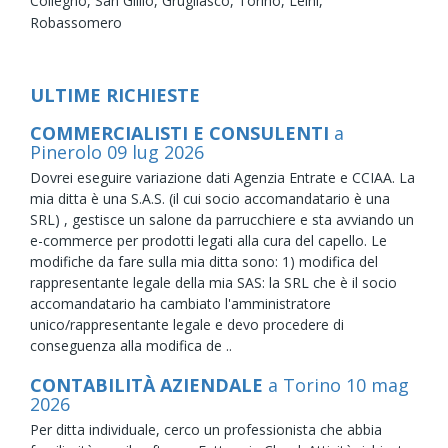
Collegno,
San Gillio,
Grugliasco,
Torino,
Leini,
Robassomero
ULTIME RICHIESTE
COMMERCIALISTI E CONSULENTI
a
Pinerolo
09
lug
2026
Dovrei eseguire variazione dati Agenzia Entrate e CCIAA. La
mia ditta è una S.A.S. (il cui socio accomandatario è una
SRL) , gestisce un salone da parrucchiere e sta avviando un
e-commerce per prodotti legati alla cura del capello. Le
modifiche da fare sulla mia ditta sono: 1) modifica del
rappresentante legale della mia SAS: la SRL che è il socio
accomandatario ha cambiato l'amministratore
unico/rappresentante legale e devo procedere di
conseguenza alla modifica de ..
CONTABILITÀ AZIENDALE
a Torino
10
mag
2026
Per ditta individuale, cerco un professionista che abbia