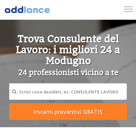
Tog
nav
Trova Consulente del
Lavoro: i migliori 24 a
Modugno
24 professionisti vicino a te