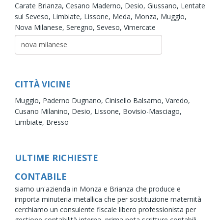
Carate Brianza,
Cesano Maderno,
Desio,
Giussano,
Lentate
sul Seveso,
Limbiate,
Lissone,
Meda,
Monza,
Muggio,
Nova Milanese,
Seregno,
Seveso,
Vimercate
CITTÀ VICINE
Muggio,
Paderno Dugnano,
Cinisello Balsamo,
Varedo,
Cusano Milanino,
Desio,
Lissone,
Bovisio-Masciago,
Limbiate,
Bresso
ULTIME RICHIESTE
CONTABILE
siamo un'azienda in Monza e Brianza che produce e
importa minuteria metallica che per sostituzione maternità
cerchiamo un consulente fiscale libero professionista per
gestione contabilità interna, prima nota scritture contabili ,