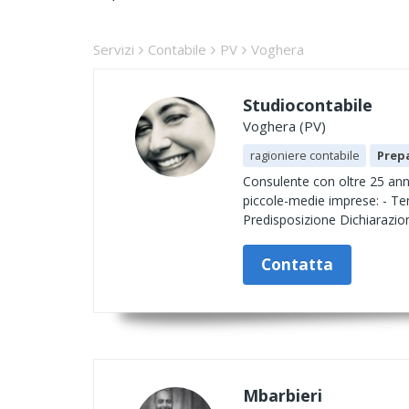
Servizi
Contabile
PV
Voghera
Studiocontabile
Voghera (PV)
ragioniere contabile
Prepa
Consulente con oltre 25 anni 
piccole-medie imprese: - Tenu
Predisposizione Dichiarazioni
Contatta
Mbarbieri