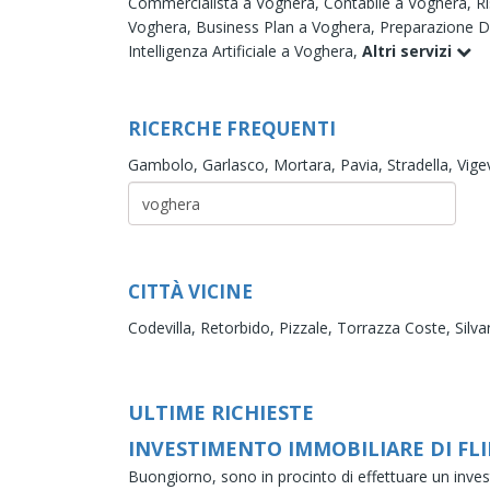
Commercialista a Voghera,
Contabile a Voghera,
R
Voghera,
Business Plan a Voghera,
Preparazione Di
Intelligenza Artificiale a Voghera,
Altri servizi
RICERCHE FREQUENTI
Gambolo,
Garlasco,
Mortara,
Pavia,
Stradella,
Vige
CITTÀ VICINE
Codevilla,
Retorbido,
Pizzale,
Torrazza Coste,
Silva
ULTIME RICHIESTE
INVESTIMENTO IMMOBILIARE DI FL
Buongiorno, sono in procinto di effettuare un inves