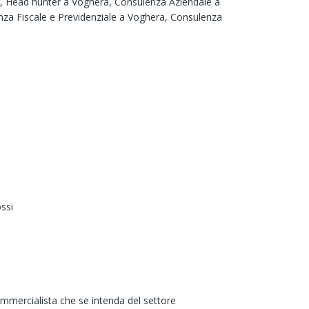
a,
Head hunter a Voghera,
Consulenza Aziendale a
nza Fiscale e Previdenziale a Voghera,
Consulenza
ssi
ommercialista che se intenda del settore