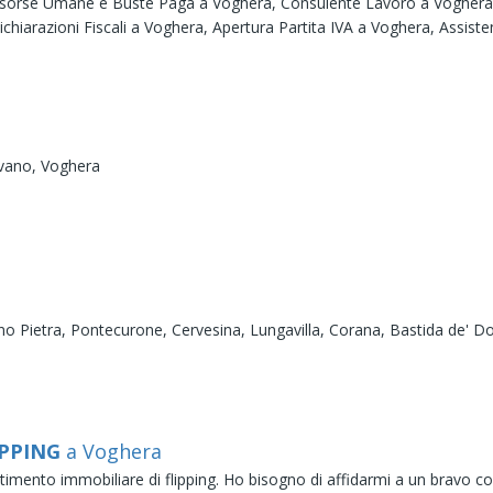
isorse Umane e Buste Paga a Voghera,
Consulente Lavoro a Vogher
chiarazioni Fiscali a Voghera,
Apertura Partita IVA a Voghera,
Assiste
vano,
Voghera
no Pietra,
Pontecurone,
Cervesina,
Lungavilla,
Corana,
Bastida de' Do
IPPING
a Voghera
timento immobiliare di flipping. Ho bisogno di affidarmi a un bravo c