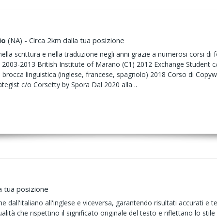
io
(NA) - Circa 2km dalla tua posizione
la scrittura e nella traduzione negli anni grazie a numerosi corsi di 
co: 2003-2013 British Institute of Marano (C1) 2012 Exchange Student
a brocca linguistica (inglese, francese, spagnolo) 2018 Corso di Cop
egist c/o Corsetty by Spora Dal 2020 alla ..
a tua posizione
one dall'italiano all'inglese e viceversa, garantendo risultati accurat
alità che rispettino il significato originale del testo e riflettano lo stile