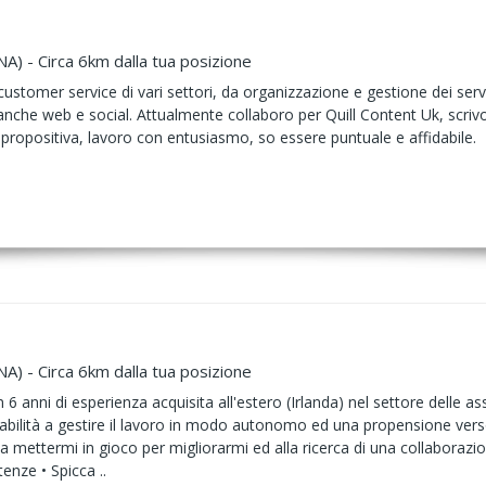
NA) - Circa 6km dalla tua posizione
ustomer service di vari settori, da organizzazione e gestione dei servi
anche web e social. Attualmente collaboro per Quill Content Uk, scrivo 
no propositiva, lavoro con entusiasmo, so essere puntuale e affidabile.
NA) - Circa 6km dalla tua posizione
6 anni di esperienza acquisita all'estero (Irlanda) nel settore delle a
n’abilità a gestire il lavoro in modo autonomo ed una propensione vers
 mettermi in gioco per migliorarmi ed alla ricerca di una collaborazi
enze • Spicca ..