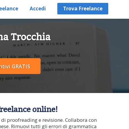
eelance
Accedi
Trova Freelance
ena Trocchia
freelance online!
ani di proofreading e revisione. Collabora con
inese. Rimuovi tutti gli errori di grammatica