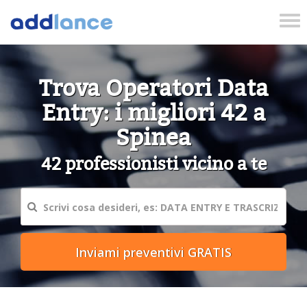
Tog
nav
Trova Operatori Data
Entry: i migliori 42 a
Spinea
42 professionisti vicino a te