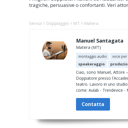
tragiche, persuasive o confortanti. Veri att
Servizi
Doppiaggio
MT
Matera
Manuel Santagata
Matera (MT)
montaggio audio
voce per
speakeraggio
produzio
Ciao, sono Manuel, Attore – 
Doppiatore presso l'Accadem
teatro. Lavoro in uno studio 
come: Aulab - Trendevice - 
Contatta