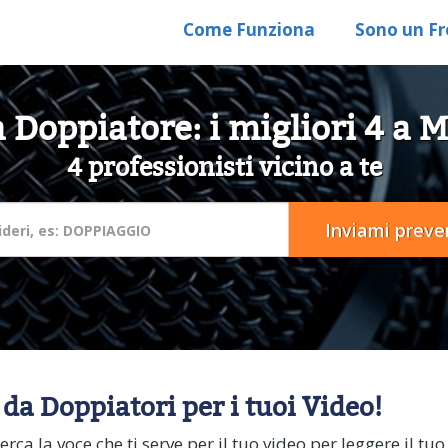
Come Funziona
Sono un Fr
 Doppiatore: i migliori 4 a 
4 professionisti vicino a te
 da Doppiatori per i tuoi Video!
rca la voce che ti serve per il tuo video per leggere il tu