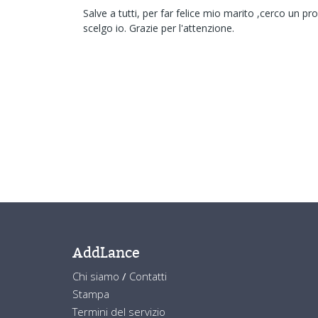
Salve a tutti, per far felice mio marito ,cerco un
scelgo io. Grazie per l'attenzione.
AddLance
Chi siamo
/
Contatti
Stampa
Termini del servizio