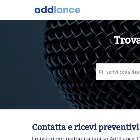
Trova
Contatta e ricevi preventivi
I migliori doppiatori italiani su AddLance. Ce