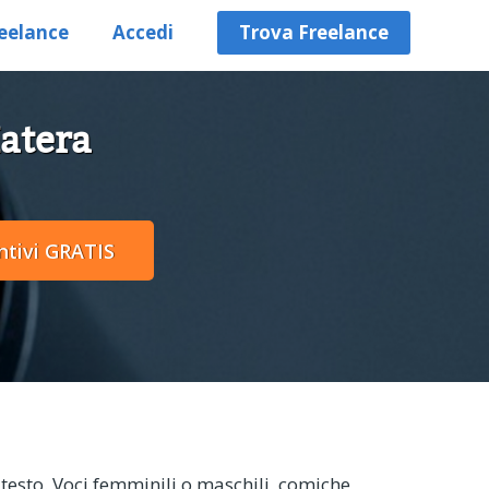
eelance
Accedi
Trova Freelance
Matera
o testo. Voci femminili o maschili, comiche,