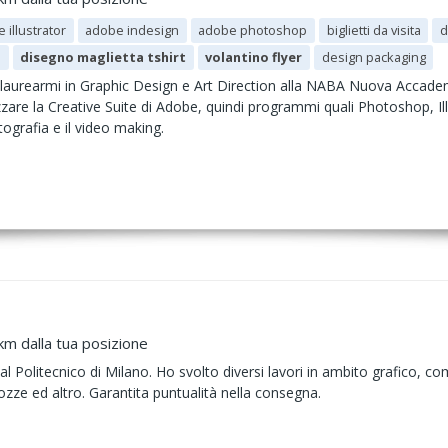
 illustrator
adobe indesign
adobe photoshop
biglietti da visita
d
o
disegno maglietta tshirt
volantino flyer
design packaging
laurearmi in Graphic Design e Art Direction alla NABA Nuova Accademi
zzare la Creative Suite di Adobe, quindi programmi quali Photoshop, Ill
tografia e il video making.
km dalla tua posizione
l Politecnico di Milano. Ho svolto diversi lavori in ambito grafico, c
nozze ed altro. Garantita puntualità nella consegna.