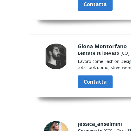
Contatta
Giona Montorfano
Lentate sul seveso
(CO) 
Lavoro come Fashion Designe
total look uomo, streetwear
Contatta
jessica_anselmini
Cermenate
(CO) - Circa 3