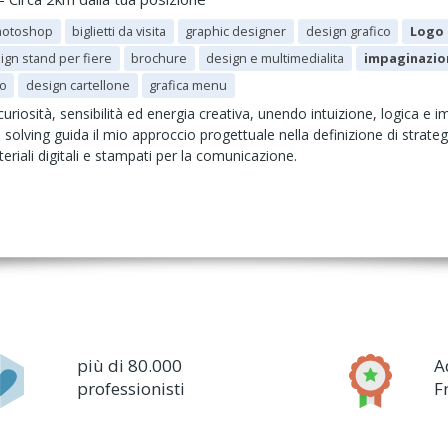
hotoshop
biglietti da visita
graphic designer
design grafico
Logo 
ign stand per fiere
brochure
design e multimedialita
impaginazio
io
design cartellone
grafica menu
uriosità, sensibilità ed energia creativa, unendo intuizione, logica e
m solving guida il mio approccio progettuale nella definizione di strategi
eriali digitali e stampati per la comunicazione.
più di 80.000
A
professionisti
F