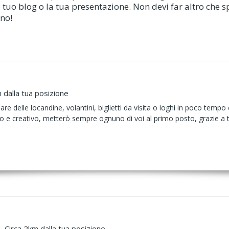
l tuo blog o la tua presentazione. Non devi far altro che s
nno!
 dalla tua posizione
re delle locandine, volantini, biglietti da visita o loghi in poco temp
oso e creativo, metterò sempre ognuno di voi al primo posto, grazie a tu
- Circa 2km dalla tua posizione