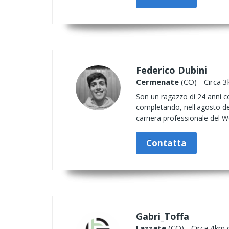
Federico Dubini
Cermenate
(CO) - Circa 3
Son un ragazzo di 24 anni co
completando, nell'agosto del
carriera professionale del 
Contatta
Gabri_Toffa
Lazzate
(CO) - Circa 4km d