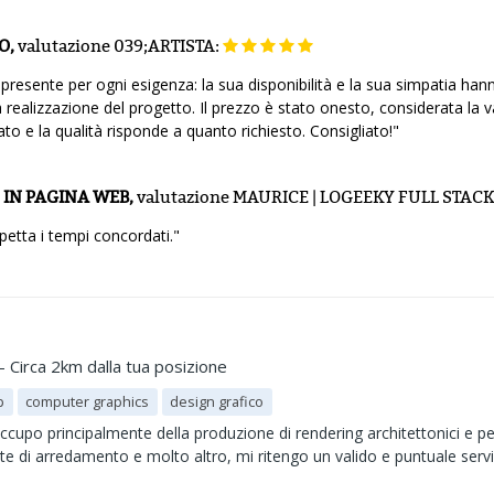
O,
valutazione
039;ARTISTA:
 presente per ogni esigenza: la sua disponibilità e la sua simpatia ha
ealizzazione del progetto. Il prezzo è stato onesto, considerata la v
ato e la qualità risponde a quanto richiesto. Consigliato!"
 IN PAGINA WEB,
valutazione
MAURICE | LOGEEKY FULL STAC
etta i tempi concordati."
- Circa 2km dalla tua posizione
p
computer graphics
design grafico
upo principalmente della produzione di rendering architettonici e per l
tte di arredamento e molto altro, mi ritengo un valido e puntuale servi