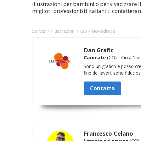
illustrazioni per bambini o per vivacizzare i
migliori professionisti italiani ti contattera
Servizi
Illustrazioni
CO
Novedrate
Dan Grafic
Carimate
(CO) - Circa 1km
Sono un grafico e posso crea
fine dei lavori, sono fiduci
Contatta
Francesco Celano
Lentate sul seveso
(CO) 