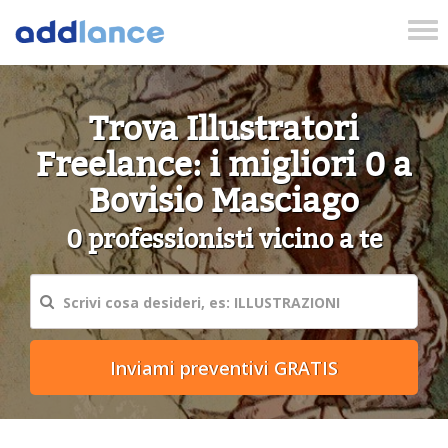
Tog
nav
Trova Illustratori
Freelance: i migliori 0 a
Bovisio Masciago
0 professionisti vicino a te