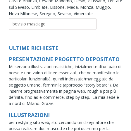
Carate Brianza,
Cesano Maderno,
Desio,
Giussano,
Lentate
sul Seveso,
Limbiate,
Lissone,
Meda,
Monza,
Muggio,
Nova Milanese,
Seregno,
Seveso,
Vimercate
ULTIME RICHIESTE
PRESENTAZIONE PROGETTO DEPOSITATO
Mi servono illustrazioni realistiche, inizialmente di un paio di
borse e uno zaino di linee essenziali, che ne manifestino le
particolari funzionalità, quindi indossate/maneggiate da
soggetto umano, femminile (approccio "story board"). Da
inserire progressivamente in pagina web, rough e poi più
definita, fino ad e-commerce, step by step. La mia sede è
a nord di Milano. ​Grazie.
ILLUSTRAZIONI
per restyling sito web, sto cercando un disegnatore che
possa realizare due mascotte che poi useremo per la