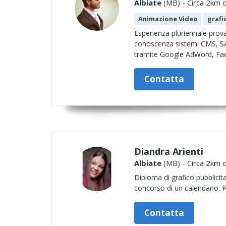
Albiate
(MB) - Circa 2km d
Animazione Video
grafi
Esperienza pluriennale prov
conoscenza sistemi CMS, S
tramite Google AdWord, Fac
Contatta
Diandra Arienti
Albiate
(MB) - Circa 2km d
Diploma di grafico pubblicita
concorso di un calendario. P
Contatta