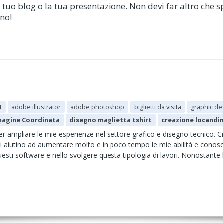
l tuo blog o la tua presentazione. Non devi far altro che s
nno!
t
adobe illustrator
adobe photoshop
biglietti da visita
graphic de
magine Coordinata
disegno maglietta tshirt
creazione locandi
er ampliare le mie esperienze nel settore grafico e disegno tecnico. C
a mi aiutino ad aumentare molto e in poco tempo le mie abilità e cono
 questi software e nello svolgere questa tipologia di lavori. Nonostante