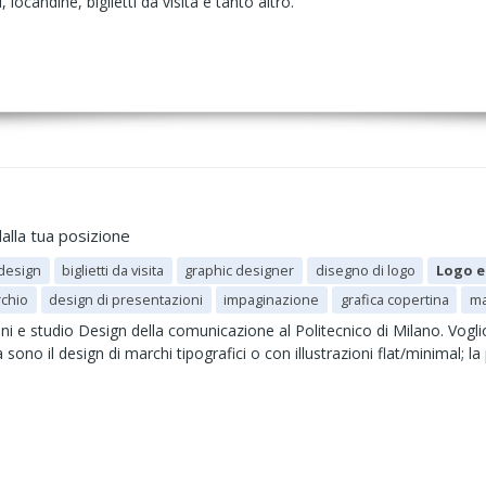
 locandine, biglietti da visita e tanto altro.
alla tua posizione
design
biglietti da visita
graphic designer
disegno di logo
Logo e
chio
design di presentazioni
impaginazione
grafica copertina
ma
i e studio Design della comunicazione al Politecnico di Milano. Vogli
za sono il design di marchi tipografici o con illustrazioni flat/minimal; 