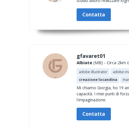
studio adoro realizzare loghi,
Contatta
gfavaret01
Albiate
(MB) - Circa 2km d
adobe illustrator
adobe in
creazione locandina
mar
Mi chiamo Giorgia, ho 19 ann
capacità. I miei punti di for
l'impaginazione.
Contatta