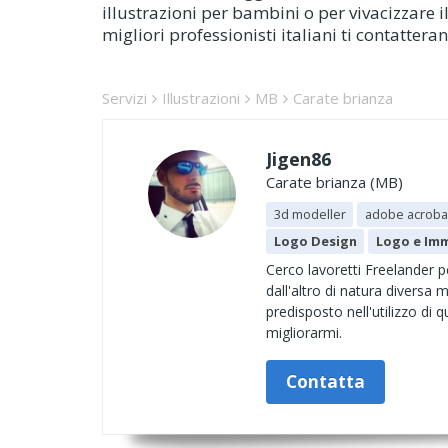
illustrazioni per bambini o per vivacizzare i
migliori professionisti italiani ti contattera
Servizi
Illustrazioni
MB
Carate brianza
Jigen86
Carate brianza (MB)
3d modeller
adobe acroba
Logo Design
Logo e Im
Cerco lavoretti Freelander p
dall'altro di natura divers
predisposto nell'utilizzo di
migliorarmi.
Contatta