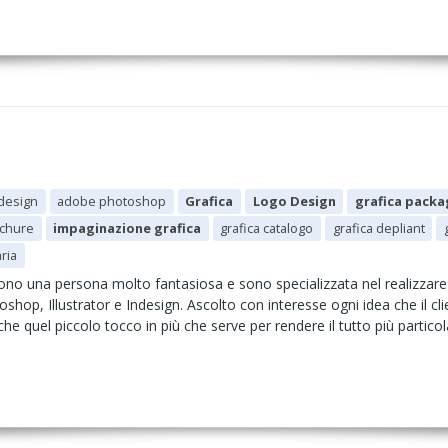
design
adobe photoshop
Grafica
Logo Design
grafica packa
chure
impaginazione grafica
grafica catalogo
grafica depliant
aria
no una persona molto fantasiosa e sono specializzata nel realizzare L
oshop, Illustrator e Indesign. Ascolto con interesse ogni idea che il c
e quel piccolo tocco in più che serve per rendere il tutto più particol