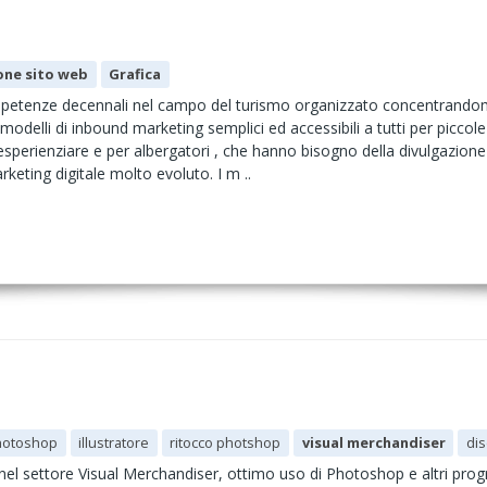
one sito web
Grafica
petenze decennali nel campo del turismo organizzato concentrandomi n
modelli di inbound marketing semplici ed accessibili a tutti per piccole 
esperienziare e per albergatori , che hanno bisogno della divulgazio
rketing digitale molto evoluto. I m ..
hotoshop
illustratore
ritocco photshop
visual merchandiser
di
el settore Visual Merchandiser, ottimo uso di Photoshop e altri prog