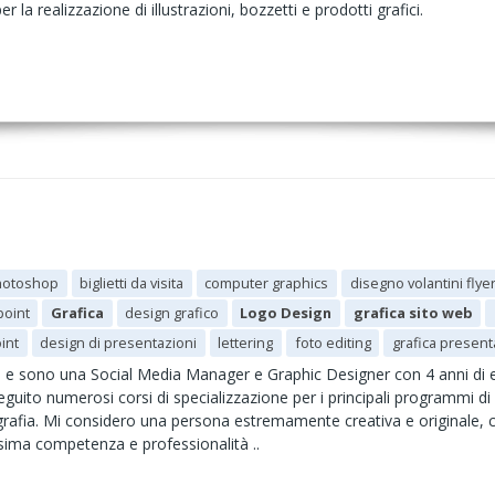
r la realizzazione di illustrazioni, bozzetti e prodotti grafici.
hotoshop
biglietti da visita
computer graphics
disegno volantini flye
point
Grafica
design grafico
Logo Design
grafica sito web
int
design di presentazioni
lettering
foto editing
grafica presen
 e sono una Social Media Manager e Graphic Designer con 4 anni di es
uito numerosi corsi di specializzazione per i principali programmi di
ligrafia. Mi considero una persona estremamente creativa e originale, c
sima competenza e professionalità ..