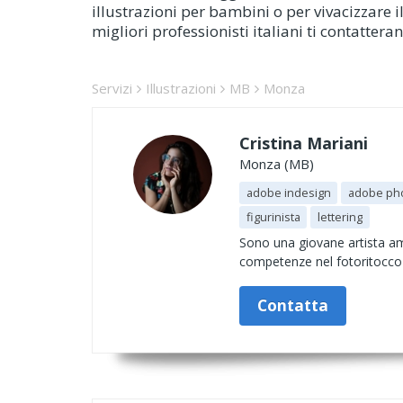
illustrazioni per bambini o per vivacizzare i
migliori professionisti italiani ti contattera
Servizi
Illustrazioni
MB
Monza
Cristina Mariani
Monza (MB)
adobe indesign
adobe ph
figurinista
lettering
Sono una giovane artista am
competenze nel fotoritocco 
Contatta