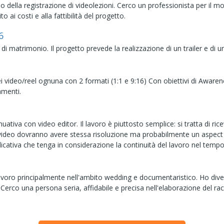
ella registrazione di videolezioni. Cerco un professionista per il mon
 ai costi e alla fattibilità del progetto.
6
i matrimonio. Il progetto prevede la realizzazione di un trailer e di u
ei video/reel ognuna con 2 formati (1:1 e 9:16) Con obiettivi di Awar
amenti.
uativa con video editor. Il lavoro è piuttosto semplice: si tratta di ric
 I video dovranno avere stessa risoluzione ma probabilmente un aspect ra
indicativa che tenga in considerazione la continuità del lavoro nel tempo
voro principalmente nell'ambito wedding e documentaristico. Ho div
. Cerco una persona seria, affidabile e precisa nell'elaborazione del ra