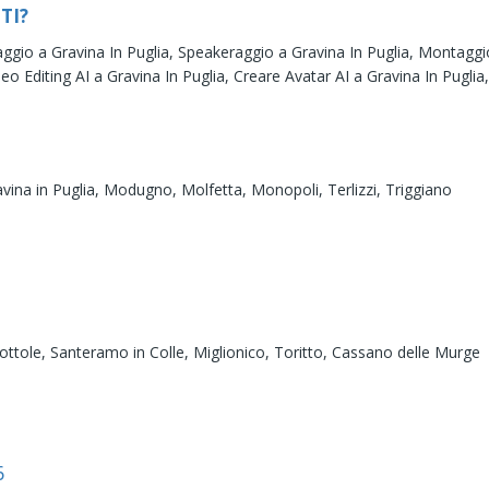
TI?
ggio a Gravina In Puglia,
Speakeraggio a Gravina In Puglia,
Montaggio
deo Editing AI a Gravina In Puglia,
Creare Avatar AI a Gravina In Puglia
vina in Puglia,
Modugno,
Molfetta,
Monopoli,
Terlizzi,
Triggiano
ottole,
Santeramo in Colle,
Miglionico,
Toritto,
Cassano delle Murge
6