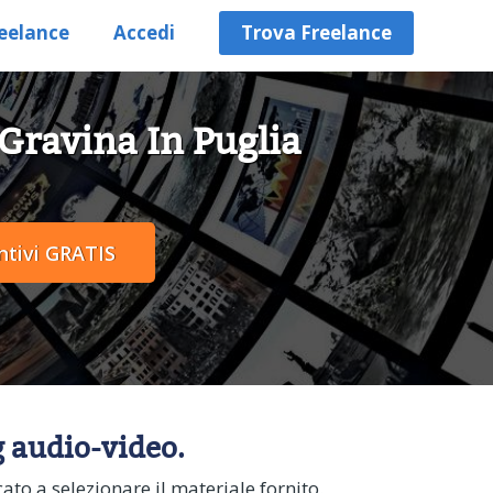
eelance
Accedi
Trova Freelance
 Gravina In Puglia
g audio-video.
to a selezionare il materiale fornito.