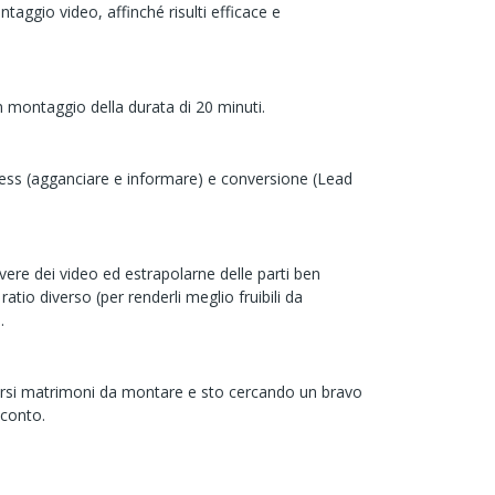
taggio video, affinché risulti efficace e
n montaggio della durata di 20 minuti.
eness (agganciare e informare) e conversione (Lead
evere dei video ed estrapolarne delle parti ben
tio diverso (per renderli meglio fruibili da
.
ersi matrimoni da montare e sto cercando un bravo
cconto.