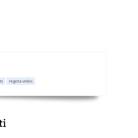
ts
regista video
ti