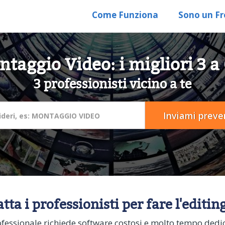
Come Funziona
Sono un Fr
taggio Video: i migliori 3 a
3 professionisti vicino a te
tta i professionisti per fare l'editin
ofessionale richiede software costosi e molto tempo dedica