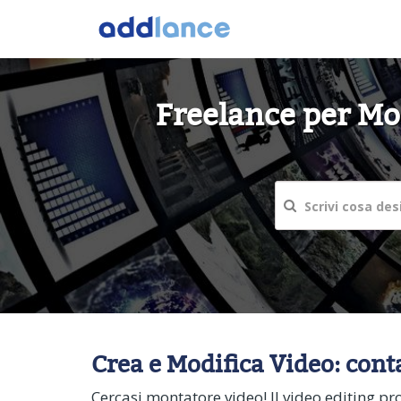
Freelance per Mon
Crea e Modifica Video: conta
Cercasi montatore video! Il video editing pr