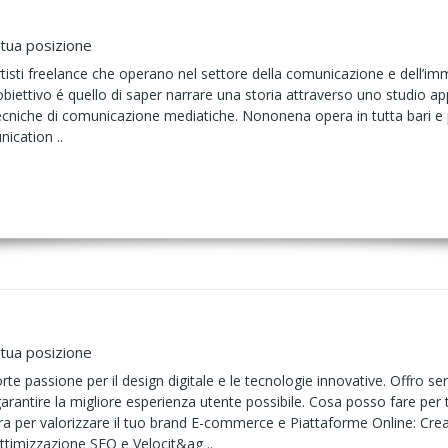
 tua posizione
isti freelance che operano nel settore della comunicazione e dell’imm
biettivo é quello di saper narrare una storia attraverso uno studio app
cniche di comunicazione mediatiche. Nononena opera in tutta bari e 
cation ..
 tua posizione
e passione per il design digitale e le tecnologie innovative. Offro ser
garantire la migliore esperienza utente possibile. Cosa posso fare per 
ra per valorizzare il tuo brand E-commerce e Piattaforme Online: Crea
imizzazione SEO e Velocit&ag ..