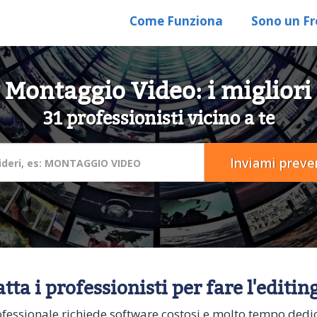
Come Funziona
Sono un Fr
 Montaggio Video: i miglior
31 professionisti vicino a te
tta i professionisti per fare l'editin
ofessionale richiede software costosi e molto tempo dedica