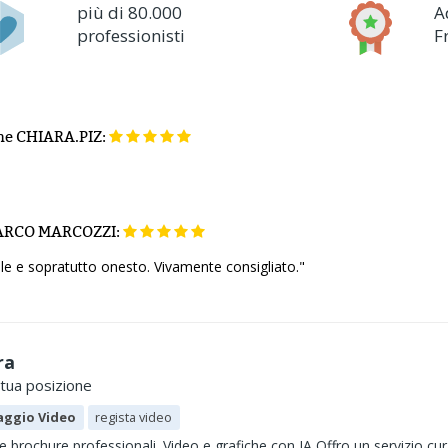
più di 80.000
A
professionisti
F
ne
CHIARA.PIZ:
RCO MARCOZZI:
le e sopratutto onesto. Vivamente consigliato."
ra
 tua posizione
ggio Video
regista video
e brochure professionali. Video e grafiche con IA Offro un servizio cura