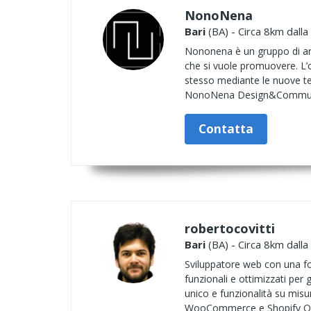
NonoNena
Bari
(BA) - Circa 8km dalla
Nononena è un gruppo di art
che si vuole promuovere. L’o
stesso mediante le nuove te
NonoNena Design&Communi
Contatta
robertocovitti
Bari
(BA) - Circa 8km dalla
Sviluppatore web con una fort
funzionali e ottimizzati per 
unico e funzionalità su misu
WooCommerce e Shopify Ott