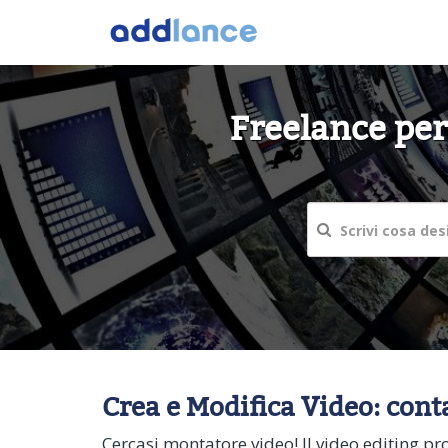
Freelance per
Crea e Modifica Video: conta
Cercasi montatore video! Il video editing pr