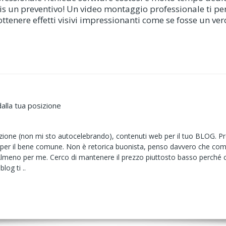
gratis un preventivo! Un video montaggio professionale ti 
 ottenere effetti visivi impressionanti come se fosse un ver
alla tua posizione
zione (non mi sto autocelebrando), contenuti web per il tuo BLOG. Prefe
per il bene comune. Non è retorica buonista, penso davvero che comb
lmeno per me. Cerco di mantenere il prezzo piuttosto basso perché con
log ti ..