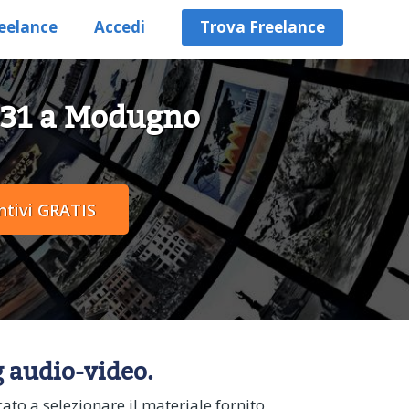
eelance
Accedi
Trova Freelance
i 31 a Modugno
g audio-video.
to a selezionare il materiale fornito.