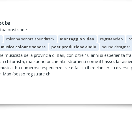
otte
 tua posizione
a
colonna sonora soundtrack
Montaggio Video
regista video
c
musica colonne sonore
post produzione audio
sound designer
e musicista della provincia di Bari, con oltre 10 anni di esperienza fra
un chitarrista, ma suono anche altri strumenti come il basso, la tastier
 musica, ho numerose esperienze live e faccio il freelancer su diverse
n Man (posso registrare ch ..