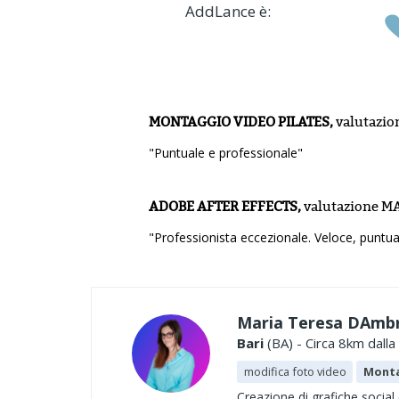
AddLance è:
MONTAGGIO VIDEO PILATES,
valutazio
"Puntuale e professionale"
ADOBE AFTER EFFECTS,
valutazione
MA
"Professionista eccezionale. Veloce, puntua
Maria Teresa DAmb
Bari
(BA) - Circa 8km dalla
modifica foto video
Monta
Creazione di grafiche social 