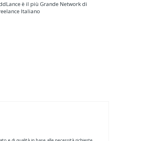
ddLance è il più Grande Network di
reelance Italiano
to e di qualità in base alle necessità richieste.