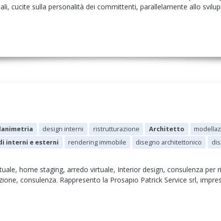
nali, cucite sulla personalità dei committenti, parallelamente allo svilup
lanimetria
design interni
ristrutturazione
Architetto
modellaz
i interni e esterni
rendering immobile
disegno architettonico
dis
rtuale, home staging, arredo virtuale, Interior design, consulenza per r
razione, consulenza. Rappresento la Prosapio Patrick Service srl, impres