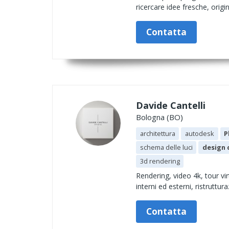
ricercare idee fresche, origi
Contatta
Davide Cantelli
Bologna (BO)
architettura
autodesk
P
schema delle luci
design d
3d rendering
Rendering, video 4k, tour vi
interni ed esterni, ristruttu
Contatta