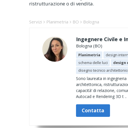
ristrutturazione o di vendita.
Servizi
Planimetria
BO
Bologna
Ingegnere Civile e I
Bologna (BO)
Planimetria
design intern
schema delle luci
design d
disegno tecnico architettonic
Sono laureata in ingegneria C
architettonica, ristrutturazi
capacità’ di relazione, comu
Autocad e Rendering 3D t ..
Contatta