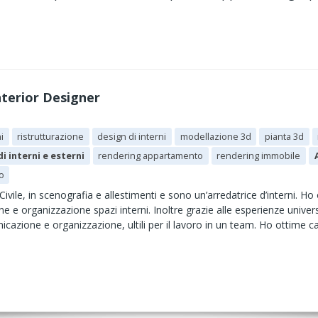
nterior Designer
i
ristrutturazione
design di interni
modellazione 3d
pianta 3d
i interni e esterni
rendering appartamento
rendering immobile
o
ivile, in scenografia e allestimenti e sono un’arredatrice d’interni. Ho
one e organizzazione spazi interni. Inoltre grazie alle esperienze univer
nicazione e organizzazione, ultili per il lavoro in un team. Ho ottime 