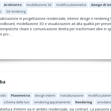
Architetto
modellazione 3d
modifica planimetria
design di in
o
3d rendering
lizzazione in progettazione residenziale, interior design e rendering f
oodboard, modellazione 3D e visualizzazioni ad alta qualità per prese
 tempistiche chiare e comunicazione diretta per trasformare idee in spaz
e pro ..
mba
dotto
Planimetria
design interni
ristrutturazione
modifica planim
schema delle luci
rendering appartamento
Rendering
arredato
hitettura d'interni sia in ambito residenziale, sia contract. La passi