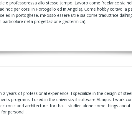
e e professoressa allo stesso tempo. Lavoro come freelance sia nell
ad hoc per corsi in Portogallo ed in Angola). Come hobby coltivo la p
glese ed in portoghese. rnPosso essere utile sia come traduttrice dall'
in particolare nella progettazione geotermica).
h 2 years of professional experience. I specialize in the design of steel 
ments programs. I used in the university il software Abaqus. I work cu
ctronic and architecture; for that I studied alone some things about tha
for personal ..