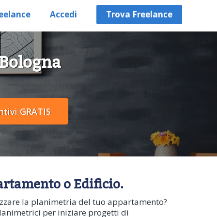
eelance
Accedi
Trova Freelance
 Bologna
artamento o Edificio.
alizzare la planimetria del tuo appartamento?
lanimetrici per iniziare progetti di