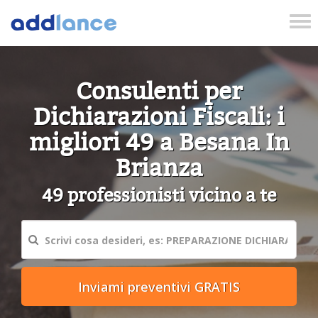
Tog
nav
Consulenti per
Dichiarazioni Fiscali: i
migliori 49 a Besana In
Brianza
49 professionisti vicino a te