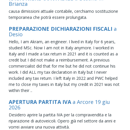
Brianza
causa dimissioni attuale contabile, cerchiamo sostituzione
temporanea che potrà essere prolungata.
PREPARAZIONE DICHIARAZIONI FISCALI
a
Desio
Hello, I am Akram, an engineer. I lived in Italy for 6 years,
studied MSc. Now I am not in Italy anymore. I worked in
Italy and I made a tax return in 2021 and it is counted as a
credit but I did not make a reimbursement. A previous
commercialist did that for me but he did not continue his
work. I did ALL my tax declaration in Italy but I never
included any tax return. I left Italy in 2022 and PWC helped
me to close my taxes in Italy but my credit in 2021 was not
within their ..
APERTURA PARTITA IVA
a Arcore
19
giu
2026
Desidero aprire la partita IVA per la compravendita e la
riparazione di autoveicoli. Opero già nel settore da anni e
vorrei avviare una nuova attività.