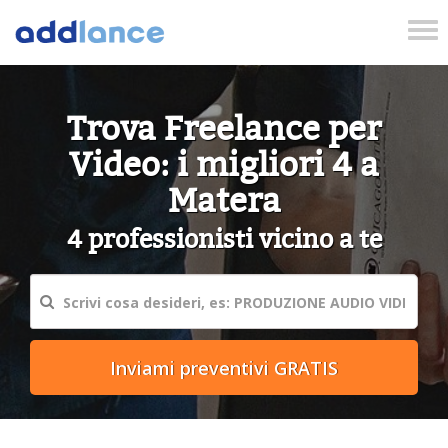
Tog
nav
Trova Freelance per
Video: i migliori 4 a
Matera
4 professionisti vicino a te