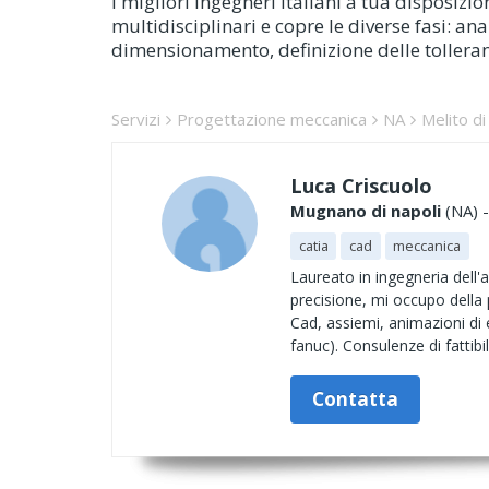
I migliori ingegneri italiani a tua disposi
multidisciplinari e copre le diverse fasi: anal
dimensionamento, definizione delle tolleran
Servizi
Progettazione meccanica
NA
Melito di
Luca Criscuolo
Mugnano di napoli
(NA) -
catia
cad
meccanica
Laureato in ingegneria dell
precisione, mi occupo della
Cad, assiemi, animazioni di 
fanuc). Consulenze di fattibil
Contatta