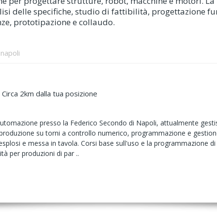
zione per progettare strutture, robot, macchine e motori.
isi delle specifiche, studio di fattibilità, progettazione f
ze, prototipazione e collaudo.
 napoli
 Circa 2km dalla tua posizione
'automazione presso la Federico Secondo di Napoli, attualmente gesti
 produzione su torni a controllo numerico, programmazione e gestione 
esplosi e messa in tavola. Corsi base sull'uso e la programmazione di 
ità per produzioni di par ..