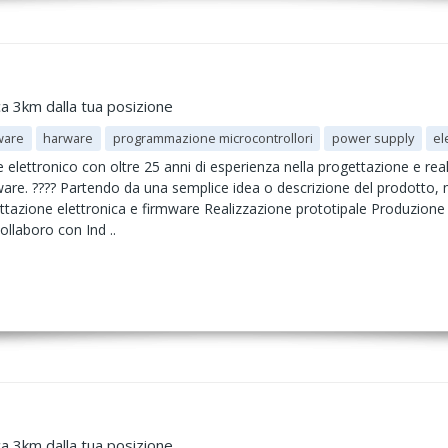
ca 3km dalla tua posizione
ware
harware
programmazione microcontrollori
power supply
el
 elettronico con oltre 25 anni di esperienza nella progettazione e reali
re. ???? Partendo da una semplice idea o descrizione del prodotto, mi
zione elettronica e firmware Realizzazione prototipale Produzione del
Collaboro con Ind ..
ca 3km dalla tua posizione