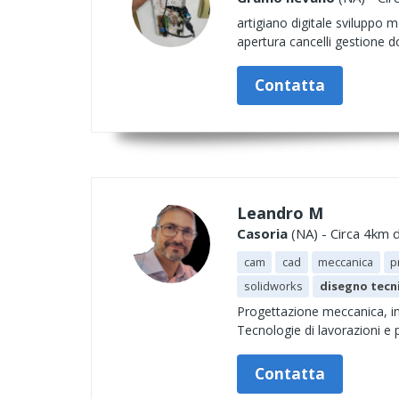
artigiano digitale sviluppo m
apertura cancelli gestione 
Contatta
Leandro M
Casoria
(NA) - Circa 4km d
cam
cad
meccanica
p
solidworks
disegno tecn
Progettazione meccanica, in
Tecnologie di lavorazioni e p
Contatta