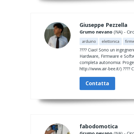
Giuseppe Pezzella
Grumo nevano
(NA) - Cir
arduino
elettonica
firm
???? Ciao! Sono un ingegnere
Hardware, Firmware e Softwa
completa autonomia: Progetta
http://www.air-bee.it/) ???? 
Contatta
fabodomotica
Grumo nevano
(NA) - Cir