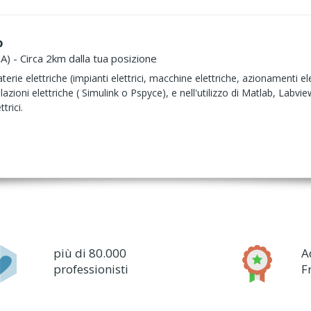
o
A) - Circa 2km dalla tua posizione
rie elettriche (impianti elettrici, macchine elettriche, azionamenti el
ulazioni elettriche ( Simulink o Pspyce), e nell'utilizzo di Matlab, La
trici.
più di 80.000
A
professionisti
F