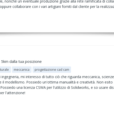
le, nonchè un eventuale produzione grazie alla rete ramificata di collab
e oppure collaborare con i vari artigiani forniti dal cliente per la reali
a 5km dalla tua posizione
tturale
meccanica
progettazione cad cam
ingegneria, mi interesso di tutto ciò che riguarda meccanica, scienze,
ura e il modellismo. Possiedo un'ottima manualità e creatività. Non es
 Possiedo una licenza CSWA per l'utilizzo di Solidworks, e so usare 
er l'attenzione!