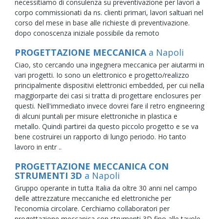
necessitiamo di consulenza su preventivazione per lavori a
corpo commissionati da ns. clienti primari, lavori saltuari nel
corso del mese in base alle richieste di preventivazione.
dopo conoscenza iniziale possibile da remoto
PROGETTAZIONE MECCANICA
a Napoli
Ciao, sto cercando unə ingegnerə meccanicə per aiutarmi in
vari progetti. Io sono un elettronico e progetto/realizzo
principalmente dispositivi elettronici embedded, per cui nella
maggiorparte dei casi si tratta di progettare enclosures per
questi. Nell'immediato invece dovrei fare il retro engineering
di alcuni puntali per misure elettroniche in plastica e
metallo. Quindi partirei da questo piccolo progetto e se va
bene costruirei un rapporto di lungo periodo. Ho tanto
lavoro in entr ..
PROGETTAZIONE MECCANICA CON
STRUMENTI 3D
a Napoli
Gruppo operante in tutta Italia da oltre 30 anni nel campo
delle attrezzature meccaniche ed elettroniche per
l’economia circolare. Cerchiamo collaboratori per
progettazione meccanica con strumenti 3D fino alle tavole