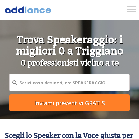
Tog
nav
Trova Speakeraggio: i
migliori 0 a Triggiano
0 professionisti vicino a te
Scegli lo Speaker con la Voce giusta per