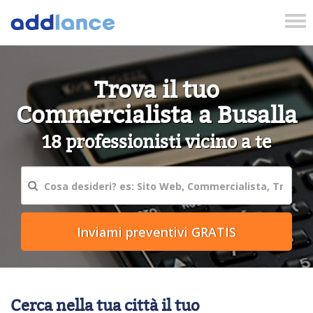
Tog
nav
Trova il tuo
Commercialista a Busalla
18 professionisti vicino a te
Cerca nella tua città il tuo