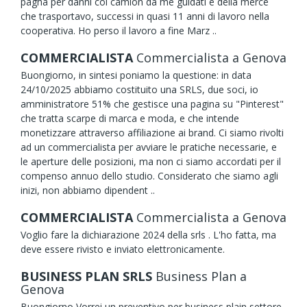
pagha per danni coi camion da me guidati e della merce
che trasportavo, successi in quasi 11 anni di lavoro nella
cooperativa. Ho perso il lavoro a fine Marz ..
COMMERCIALISTA
Commercialista
a Genova
Buongiorno, in sintesi poniamo la questione: in data
24/10/2025 abbiamo costituito una SRLS, due soci, io
amministratore 51% che gestisce una pagina su "Pinterest"
che tratta scarpe di marca e moda, e che intende
monetizzare attraverso affiliazione ai brand. Ci siamo rivolti
ad un commercialista per avviare le pratiche necessarie, e
le aperture delle posizioni, ma non ci siamo accordati per il
compenso annuo dello studio. Considerato che siamo agli
inizi, non abbiamo dipendent ..
COMMERCIALISTA
Commercialista
a Genova
Voglio fare la dichiarazione 2024 della srls . L'ho fatta, ma
deve essere rivisto e inviato elettronicamente.
BUSINESS PLAN SRLS
Business Plan
a
Genova
Buongiorno Vorrei un preventivo per business plain settore