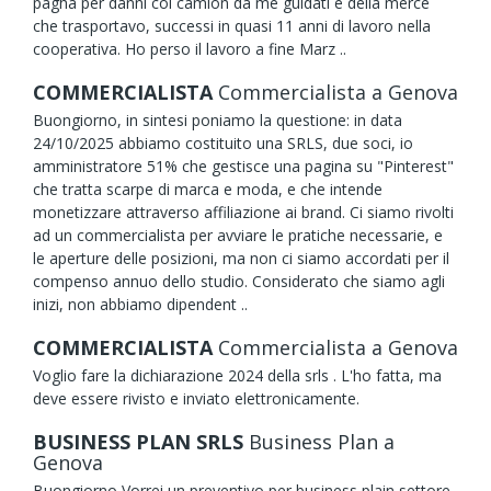
pagha per danni coi camion da me guidati e della merce
che trasportavo, successi in quasi 11 anni di lavoro nella
cooperativa. Ho perso il lavoro a fine Marz ..
COMMERCIALISTA
Commercialista
a Genova
Buongiorno, in sintesi poniamo la questione: in data
24/10/2025 abbiamo costituito una SRLS, due soci, io
amministratore 51% che gestisce una pagina su "Pinterest"
che tratta scarpe di marca e moda, e che intende
monetizzare attraverso affiliazione ai brand. Ci siamo rivolti
ad un commercialista per avviare le pratiche necessarie, e
le aperture delle posizioni, ma non ci siamo accordati per il
compenso annuo dello studio. Considerato che siamo agli
inizi, non abbiamo dipendent ..
COMMERCIALISTA
Commercialista
a Genova
Voglio fare la dichiarazione 2024 della srls . L'ho fatta, ma
deve essere rivisto e inviato elettronicamente.
BUSINESS PLAN SRLS
Business Plan
a
Genova
Buongiorno Vorrei un preventivo per business plain settore