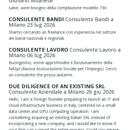
Giuliano Milanese
salve, avrei bisogno della compilazione modello 730
CONSULENTE BANDI
Consulente Bandi
a
Milano
23
lug
2026
Stiamo cercando un freelance con esperienza nel settore
dei bandi nazionali e regionali.
CONSULENTE LAVORO
Consulente Lavoro
a
Milano
06
lug
2026
Buongiorno, vorrei approfondire il funzionamento della
NASpI (Nuova Assicurazione Sociale per l'Impiego). Cerco
un consulente che possa aiutarmi.
DUE DILIGENCE OF AN EXISTING SRL
Consulente Aziendale
a Milano
26
giu
2026
Hello, I am a foreign founder preparing to launch an IT and
cloud infrastructure business in Italy, centered on a small
data center and GPU computing operation. I am
considering acquiring an existing Italian SRL instead of
incorporating a new company, and I would like to know if
your firm can support the entire process. Could you please